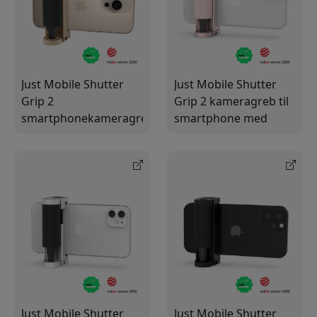
Just Mobile Shutter
Just Mobile Shutter
Grip 2
Grip 2 kameragreb til
smartphonekameragreb
smartphone med
med Bluetooth-
Bluetooth-udløser til
udløser, selfiestativ og
iPhone og Android
koldskofæste
Just Mobile Shutter
Just Mobile Shutter