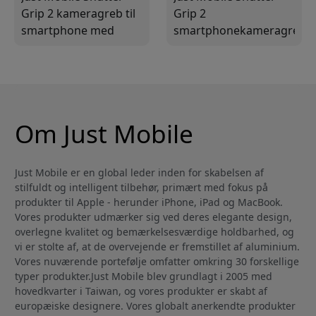
Grip 2 kameragreb til
Grip 2
smartphone med
smartphonekameragreb
Bluetooth-udløser til
med Bluetooth-
iPhone og Android
udløser, stativ og
koldsko-fæste
Om Just Mobile
Just Mobile er en global leder inden for skabelsen af
stilfuldt og intelligent tilbehør, primært med fokus på
produkter til Apple - herunder iPhone, iPad og MacBook.
Vores produkter udmærker sig ved deres elegante design,
overlegne kvalitet og bemærkelsesværdige holdbarhed, og
vi er stolte af, at de overvejende er fremstillet af aluminium.
Vores nuværende portefølje omfatter omkring 30 forskellige
typer produkter.Just Mobile blev grundlagt i 2005 med
hovedkvarter i Taiwan, og vores produkter er skabt af
europæiske designere. Vores globalt anerkendte produkter