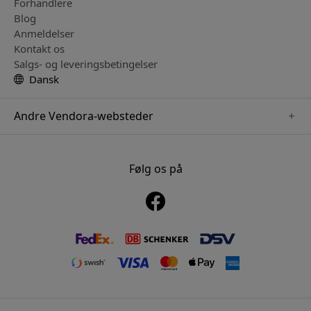
Forhandlere
Blog
Anmeldelser
Kontakt os
Salgs- og leveringsbetingelser
Dansk
Andre Vendora-websteder
www.playshifu.se
www.keybudz.se
Følg os på
www.nordicsmartlight.se
www.woox.nu
www.clickandgrow.se