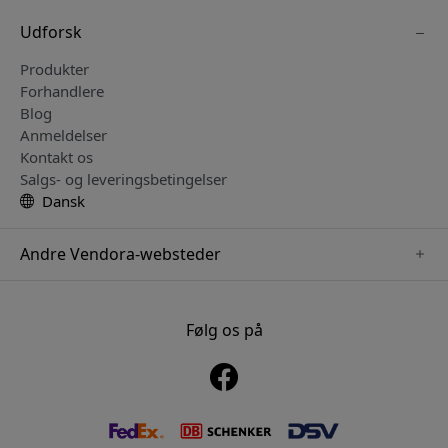
Udforsk
Produkter
Forhandlere
Blog
Anmeldelser
Kontakt os
Salgs- og leveringsbetingelser
Dansk
Andre Vendora-websteder
www.playshifu.se
www.keybudz.se
Følg os på
www.nordicsmartlight.se
www.woox.nu
www.clickandgrow.se