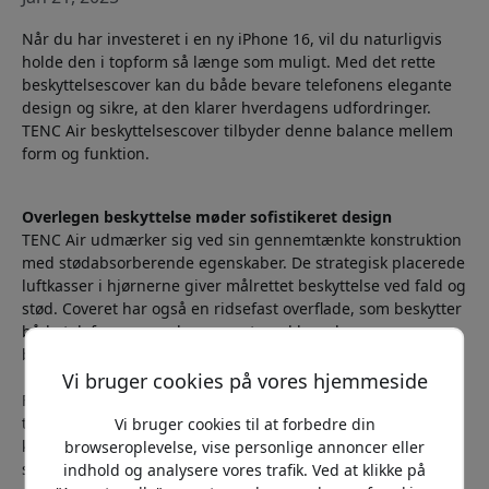
Når du har investeret i en ny iPhone 16, vil du naturligvis
holde den i topform så længe som muligt. Med det rette
beskyttelsescover kan du både bevare telefonens elegante
design og sikre, at den klarer hverdagens udfordringer.
TENC Air beskyttelsescover tilbyder denne balance mellem
form og funktion.
Overlegen beskyttelse møder sofistikeret design
TENC Air udmærker sig ved sin gennemtænkte konstruktion
med stødabsorberende egenskaber. De strategisk placerede
luftkasser i hjørnerne giver målrettet beskyttelse ved fald og
stød. Coveret har også en ridsefast overflade, som beskytter
både telefonen og selve coveret mod hverdagens
belastninger.
Vi bruger cookies på vores hjemmeside
For dig, der værdsætter telefonens kamerafunktioner,
tilbyder TENC Air en særligt gennemtænkt beskyttelse af
Vi bruger cookies til at forbedre din
kameralinsen. De hævede kanter omkring kameramodulet
browseroplevelse, vise personlige annoncer eller
skaber en beskyttende barriere mod ridser og stød,
indhold og analysere vores trafik. Ved at klikke på