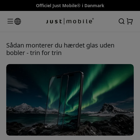
Officiel Just Mobile® i Danmark
Sådan monterer du hærdet glas uden
bobler - trin for trin
🎉 Din rabatkode:
15% rabat på dit første køb
Tilmeld dig for at være den første til at høre om
nye varer og få en 15% rabat
Brug denne kode ved kassen for at få 15% rabat.