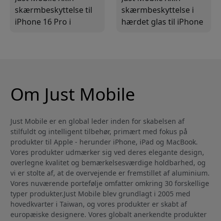
skærmbeskyttelse til
skærmbeskyttelse i
iPhone 16 Pro i
hærdet glas til iPhone
hærdet glas med anti-
16 Plus, med ultraklar
fingeraftryk og
overflade og
ultraklar overflade
fingerafvisende
Om Just Mobile
Just Mobile er en global leder inden for skabelsen af
stilfuldt og intelligent tilbehør, primært med fokus på
produkter til Apple - herunder iPhone, iPad og MacBook.
Vores produkter udmærker sig ved deres elegante design,
overlegne kvalitet og bemærkelsesværdige holdbarhed, og
vi er stolte af, at de overvejende er fremstillet af aluminium.
Vores nuværende portefølje omfatter omkring 30 forskellige
typer produkter.Just Mobile blev grundlagt i 2005 med
hovedkvarter i Taiwan, og vores produkter er skabt af
europæiske designere. Vores globalt anerkendte produkter