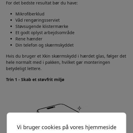
For det bedste resultat bør du have:
Mikrofiberklud
Våd rengøringsserviet
Støvsugende klistermærke
Et godt oplyst arbejdsområde
Rene hænder
Din telefon og skærmskyddet
Hvis du bruger et Xkin skærmskydd i hærdet glas, følger det
hele normalt med i pakken, hvilket gør monteringen
betydeligt lettere.
Trin 1 - Skab et støvfrit miljø
Vi bruger cookies på vores hjemmeside