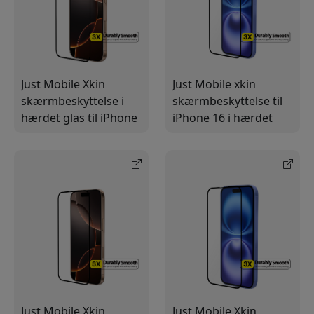
Just Mobile Xkin
Just Mobile xkin
skærmbeskyttelse i
skærmbeskyttelse til
hærdet glas til iPhone
iPhone 16 i hærdet
16 Pro Max 6,9
glas, ultraklar, med
tommer med ultraklar
anti-fingeraftryk og
overflade og anti-
installationssæt
fingeraftryk
Just Mobile Xkin
Just Mobile Xkin