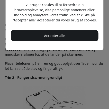
Vi bruger cookies til at forbedre din
browseroplevelse, vise personlige annoncer eller
indhold og analysere vores trafik. Ved at klikke på
"Accepter alle" accepterer du vores brug af cookies.
Det her er det trin, mange springer over, selv om det ofte er
det vigtigste.
Accepter alle
Forsøg at undgå rum, hvor der er meget støv i luften.
Mange vælger faktisk badeværelset lige efter et varmt
brusebad, fordi den fugtige luft binder støvpartikler og
mindsker risikoen for, at de lander på skærmen.
Placer telefonen på en ren og godt oplyst overflade, hvor du
let kan se både støv og fingeraftryk.
Trin 2 - Rengør skærmen grundigt