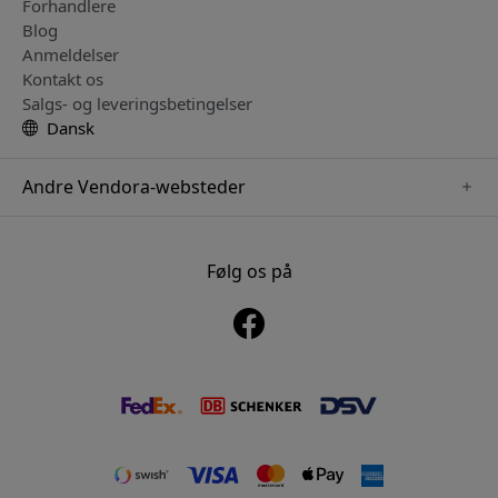
Forhandlere
Blog
Anmeldelser
Kontakt os
Salgs- og leveringsbetingelser
Dansk
Andre Vendora-websteder
www.playshifu.se
www.keybudz.se
Følg os på
www.nordicsmartlight.se
www.woox.nu
www.clickandgrow.se