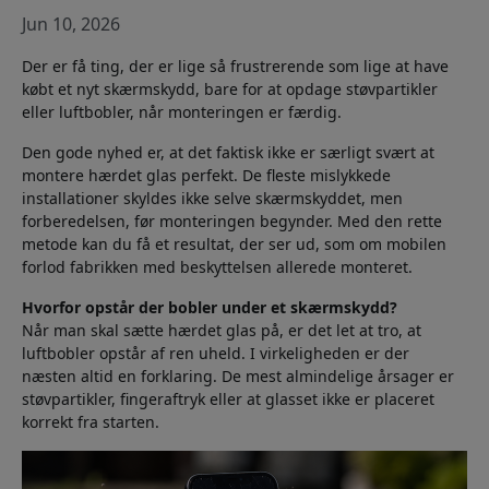
Jun 10, 2026
Der er få ting, der er lige så frustrerende som lige at have
Ja, jeg ønsker 15% rabat
købt et nyt skærmskydd, bare for at opdage støvpartikler
eller luftbobler, når monteringen er færdig.
Vi spammer dig aldrig. Ved at tilmelde dig accepterer du
Den gode nyhed er, at det faktisk ikke er særligt svært at
lejlighedsvise marketingmails, uddannelsesserier og
montere hærdet glas perfekt. De fleste mislykkede
særlige tilbud.
installationer skyldes ikke selve skærmskyddet, men
forberedelsen, før monteringen begynder. Med den rette
Nej, jeg vil hellere betale fuld pris.
metode kan du få et resultat, der ser ud, som om mobilen
forlod fabrikken med beskyttelsen allerede monteret.
Hvorfor opstår der bobler under et skærmskydd?
Når man skal sætte hærdet glas på, er det let at tro, at
luftbobler opstår af ren uheld. I virkeligheden er der
næsten altid en forklaring. De mest almindelige årsager er
støvpartikler, fingeraftryk eller at glasset ikke er placeret
korrekt fra starten.