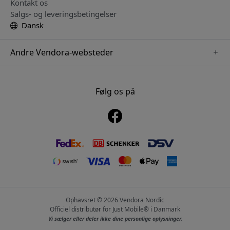
Kontakt os
Salgs- og leveringsbetingelser
Dansk
Andre Vendora-websteder
www.playshifu.se
www.keybudz.se
Følg os på
www.nordicsmartlight.se
www.woox.nu
www.clickandgrow.se
Ophavsret © 2026 Vendora Nordic
Officiel distributør for Just Mobile® i Danmark
Vi sælger eller deler ikke dine personlige oplysninger.