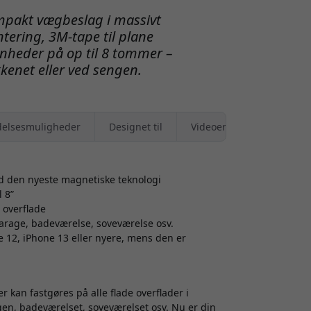
ompakt vægbeslag i massivt
ring, 3M-tape til plane
enheder på op til 8 tommer –
kkenet eller ved sengen.
elsesmuligheder
Designet til
Videoer
d den nyeste magnetiske teknologi
 8”
 overflade
 garage, badeværelse, soveværelse osv.
12, iPhone 13 eller nyere, mens den er
 kan fastgøres på alle flade overflader i
en, badeværelset, soveværelset osv. Nu er din