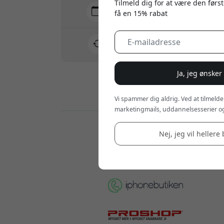
Tilmeld dig for at være den først
Levering 7-11 august
få en 15% rabat
Hurtig og sporbar levering
30 dages returret
Nem retur - intet besvær
Ja, jeg ønsker
Sikre betalinger med kryptering
Vi spammer dig aldrig. Ved at tilmelde
marketingmails, uddannelsesserier og
Forhandlere:
Nej, jeg vil hellere 