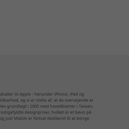
rodukter til Apple - herunder iPhone, iPad og
arhed, og vi er stolte af, at de overvejende er
blev grundlagt i 2005 med hovedkvarter i Taiwan,
tigefyldte designpriser, hvilket er et bevis på
g Just Mobile er fortsat dedikeret til at berige