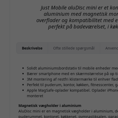
Just Mobile aluDisc mini er et k
aluminium med magnetisk monte
overflader og kompatibilitet med 
perfekt på badeværelset, i kø
Beskrivelse
Ofte stillede spørgsmål
Anvend
Solidt aluminiumsbordstativ til mobile enheder me
Bærer smartphone med en skærmstørrelse på op til
3M montering af restfri klistermærke til enhver flad
Perfekt til puderum, kontor, køkken, fitnesscenter,
Apple MagSafe-oplader kompatibel. Oplader iPhone 
monteret
Magnetisk vægholder i aluminium
AluDisc mini er en magnetisk vægholder i aluminium, der
puderummet, kontoret, køkkenet, gymnastiksalen, garag