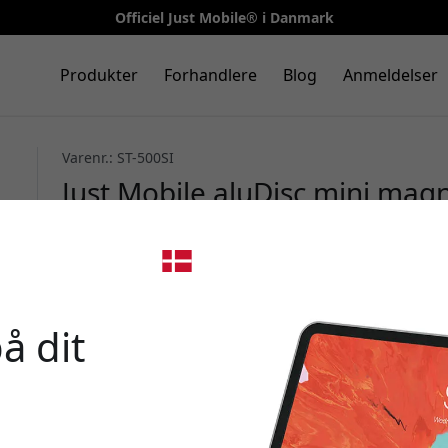
Officiel Just Mobile® i Danmark
Produkter
Forhandlere
Blog
Anmeldelser
Varenr.: ST-500SI
Just Mobile aluDisc mini mag
aluminium med MagSafe-under
smartphone op til 8 tommer -
🎉 Din 
å dit
Brug denne kode ved k