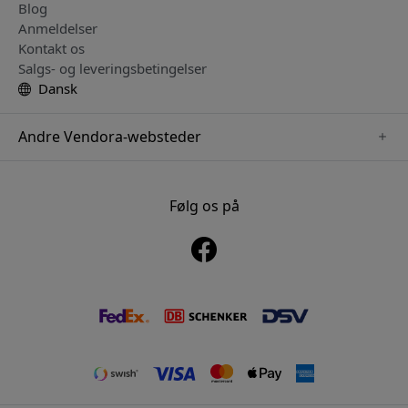
Blog
Anmeldelser
Kontakt os
Salgs- og leveringsbetingelser
Dansk
Andre Vendora-websteder
www.playshifu.se
www.keybudz.se
Følg os på
www.nordicsmartlight.se
www.woox.nu
www.clickandgrow.se