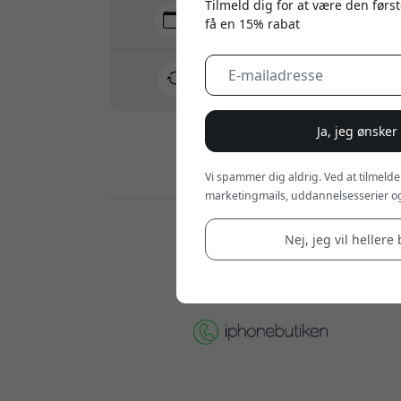
Tilmeld dig for at være den først
Levering 10-12 august
få en 15% rabat
Hurtig og sporbar levering
30 dages returret
Nem retur - intet besvær
Ja, jeg ønsker
Sikre betalinger med kryptering
Vi spammer dig aldrig. Ved at tilmelde
marketingmails, uddannelsesserier og
Forhandlere:
Nej, jeg vil hellere 