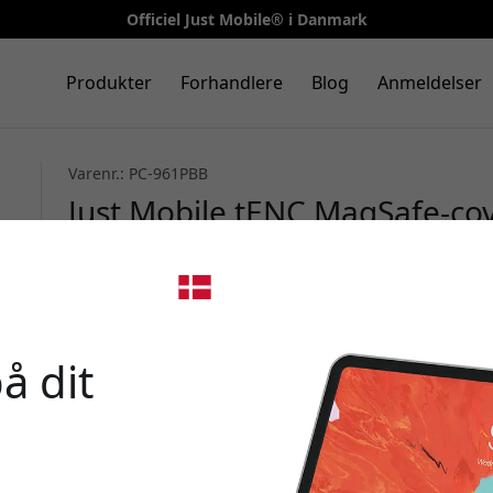
Officiel Just Mobile® i Danmark
Produkter
Forhandlere
Blog
Anmeldelser
Varenr.: PC-961PBB
Just Mobile tENC MagSafe-cov
tynd beskyttende design og un
opladning
🎉 Din 
å dit
Brug denne kode ved k