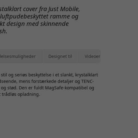
talklart cover fra Just Mobile,
 luftpudebeskyttet ramme og
ankt design med skinnende
ish.
elsesmuligheder
Designet til
Videoer
l og seriøs beskyttelse i et slankt, krystalklart
 udseende, mens forstærkede detaljer og TENC-
 og stød. Den er fuldt MagSafe-kompatibel og
t trådløs opladning.