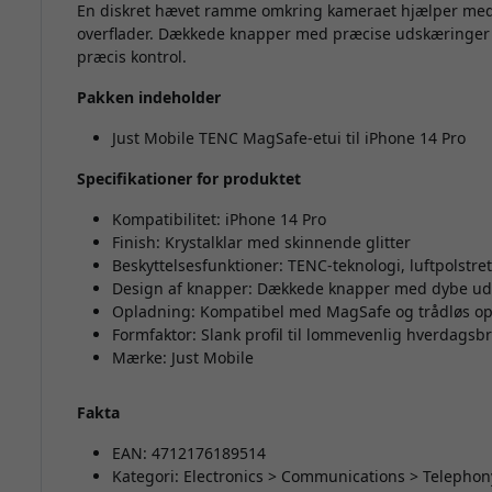
En diskret hævet ramme omkring kameraet hjælper med a
overflader. Dækkede knapper med præcise udskæringer bev
præcis kontrol.
Pakken indeholder
Just Mobile TENC MagSafe-etui til iPhone 14 Pro
Specifikationer for produktet
Kompatibilitet: iPhone 14 Pro
Finish: Krystalklar med skinnende glitter
Beskyttelsesfunktioner: TENC-teknologi, luftpolst
Design af knapper: Dækkede knapper med dybe udsk
Opladning: Kompatibel med MagSafe og trådløs o
Formfaktor: Slank profil til lommevenlig hverdagsb
Mærke: Just Mobile
Fakta
EAN: 4712176189514
Kategori: Electronics > Communications > Telephon