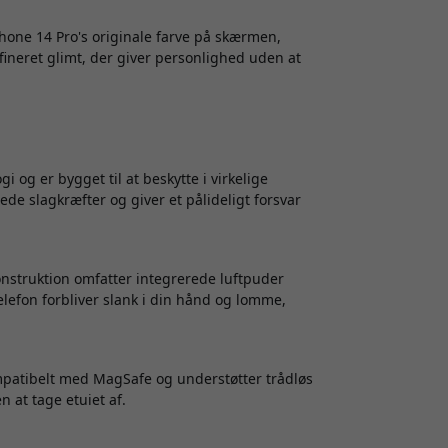
Phone 14 Pro's originale farve på skærmen,
affineret glimt, der giver personlighed uden at
 og er bygget til at beskytte i virkelige
de slagkræfter og giver et pålideligt forsvar
onstruktion omfatter integrerede luftpuder
lefon forbliver slank i din hånd og lomme,
ompatibelt med MagSafe og understøtter trådløs
 at tage etuiet af.