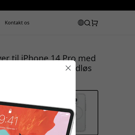
Kontakt os
er til iPhone 14 Pro med
derstøttelse af trådløs
rabatkode:
assen for at få 15% rabat.