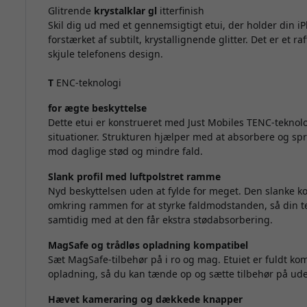
Glitrende
krystalklar gl
itterfinish
Skil dig ud med et gennemsigtigt etui, der holder din i
forstærket af subtilt, krystallignende glitter. Det er et r
skjule telefonens design.
T
ENC-teknologi
for ægte beskyttelse
Dette etui er konstrueret med Just Mobiles TENC-teknologi
situationer. Strukturen hjælper med at absorbere og spre
mod daglige stød og mindre fald.
Slank profil med luftpolstret ramme
Nyd beskyttelsen uden at fylde for meget. Den slanke k
omkring rammen for at styrke faldmodstanden, så din te
samtidig med at den får ekstra stødabsorbering.
MagSafe og trådløs opladning kompatibel
Sæt MagSafe-tilbehør på i ro og mag. Etuiet er fuldt k
opladning, så du kan tænde op og sætte tilbehør på uden
Hævet kameraring og dækkede knapper