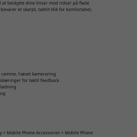
t beskytte dine linser mod ridser på flade
arer et skarpt, taktilt klik for komfortabel,
ret ramme, hævet kameraring
æringer for taktil feedback
pladning
rug
y > Mobile Phone Accessories > Mobile Phone