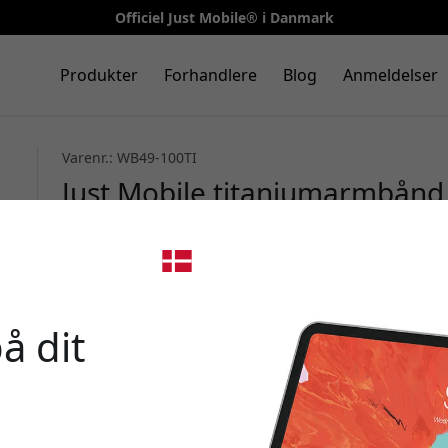
Officiel Just Mobile® i Danmark
Produkter
Forhandlere
Blog
Anmeldelser
Varenr.: WB49-100TI
Just Mobile titaniumarmbånd t
og 2, 49 mm, i luftfartsklasse
pasform - Sølvtitanium
🎉 Din 
å dit
Brug denne kode ved k