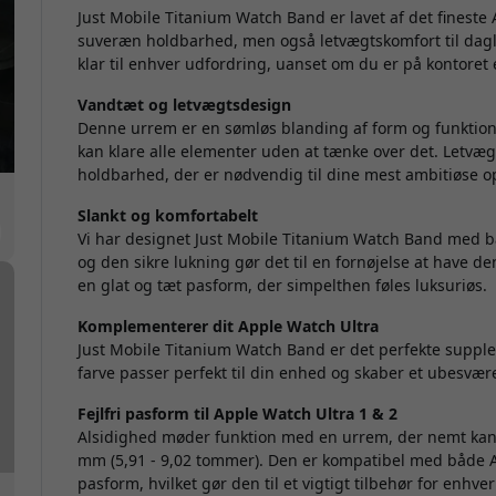
Just Mobile Titanium Watch Band er lavet af det fineste 
suveræn holdbarhed, men også letvægtskomfort til dagl
klar til enhver udfordring, uanset om du er på kontoret 
Vandtæt og letvægtsdesign
Denne urrem er en sømløs blanding af form og funktion,
kan klare alle elementer uden at tænke over det. Letvæ
holdbarhed, der er nødvendig til dine mest ambitiøse o
Slankt og komfortabelt
Vi har designet Just Mobile Titanium Watch Band med båd
og den sikre lukning gør det til en fornøjelse at have 
en glat og tæt pasform, der simpelthen føles luksuriøs.
Komplementerer dit Apple Watch Ultra
Just Mobile Titanium Watch Band er det perfekte supple
farve passer perfekt til din enhed og skaber et ubesværet 
Fejlfri pasform til Apple Watch Ultra 1 & 2
Alsidighed møder funktion med en urrem, der nemt kan 
mm (5,91 - 9,02 tommer). Den er kompatibel med både Ap
pasform, hvilket gør den til et vigtigt tilbehør for enhve