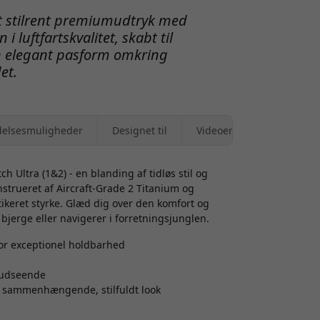
 et stilrent premiumudtryk med
i luftfartskvalitet, skabt til
n elegant pasform omkring
et.
elsesmuligheder
Designet til
Videoer
 Ultra (1&2) - en blanding af tidløs stil og
trueret af Aircraft-Grade 2 Titanium og
stikeret styrke. Glæd dig over den komfort og
bjerge eller navigerer i forretningsjunglen.
for exceptionel holdbarhed
s udseende
et sammenhængende, stilfuldt look