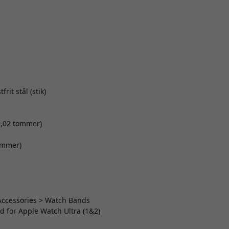
rit stål (stik)
9,02 tommer)
tommer)
 Accessories > Watch Bands
d for Apple Watch Ultra (1&2)