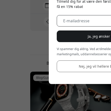
Tilmeld dig for at være den først
Levering 10-12 august
få en 15% rabat
Hurtig og sporbar levering
30 dages returret
Nem retur - intet besvær
Ja, jeg ønsker
Sikre betalinger med kryptering
Vi spammer dig aldrig. Ved at tilmelde
marketingmails, uddannelsesserier og
Blog, guide og anmeldelser
Nej, jeg vil hellere 
Blog/Guide