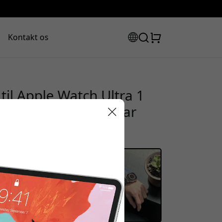
Kontakt os
il Apple Watch Ultra 1
 2-titan med justerbar
rabatkode:
assen for at få 15% rabat.