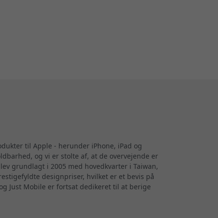
rodukter til Apple - herunder iPhone, iPad og
arhed, og vi er stolte af, at de overvejende er
blev grundlagt i 2005 med hovedkvarter i Taiwan,
tigefyldte designpriser, hvilket er et bevis på
g Just Mobile er fortsat dedikeret til at berige