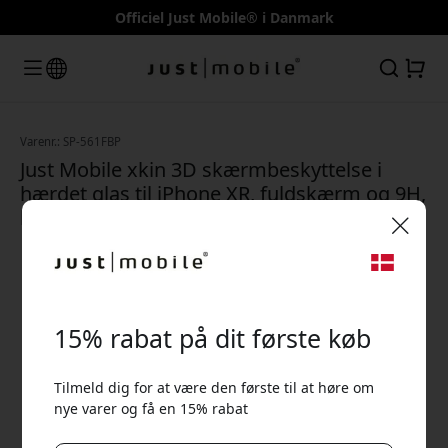
Officiel Just Mobile® i Danmark
Varenr.: SP-561FBP
Just Mobile xkin 3D skærmbeskyttelse i
hærdet glas til iPhone XR, fuldskærm og 9H,
bulkpakket til butik
🎉 Din rabatkode:
15% rabat på dit første køb
Tilmeld dig for at være den første til at høre om
nye varer og få en 15% rabat
Brug denne kode ved kassen for at få 15% rabat.