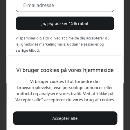
Ja, jeg ønsker 15% rabat
Vi spammer dig aldrig. Ved at tilmelde dig accepterer du
lejlighedsvise marketingmails, uddannelsesserier og
særlige tilbud.
Nej, jeg vil hellere betale fuld pris.
Vi bruger cookies på vores hjemmeside
Vi bruger cookies til at forbedre din
browseroplevelse, vise personlige annoncer eller
indhold og analysere vores trafik. Ved at klikke på
"Accepter alle" accepterer du vores brug af cookies.
Anbefalet pris
Accepter alle
219 DKK