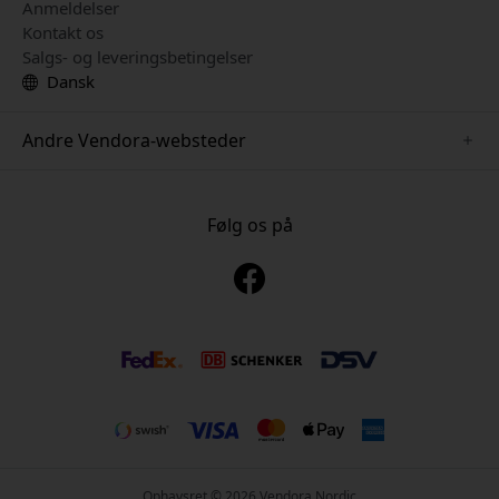
Anmeldelser
Kontakt os
Salgs- og leveringsbetingelser
Dansk
Andre Vendora-websteder
www.playshifu.se
www.keybudz.se
Følg os på
www.nordicsmartlight.se
www.woox.nu
www.clickandgrow.se
Ophavsret © 2026 Vendora Nordic