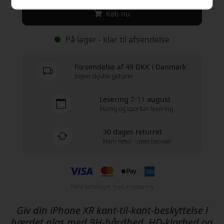
Køb nu
På lager - klar til afsendelse
Forsendelse af 49 DKK i Danmark
Ingen skjulte gebyrer
Levering 7-11 august
Hurtig og sporbar levering
30 dages returret
Nem retur - intet besvær
Sikre betalinger med kryptering
Giv din iPhone XR kant-til-kant-beskyttelse i
hærdet glas med 9H-hårdhed, HD-klarhed og