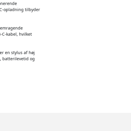
ponerende
-C-opladning tilbyder
 fremragende
-C-kabel, hvilket
r en stylus af høj
 batterilevetid og