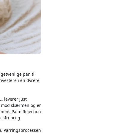
dgetvenlige pen til
nvestere i en dyrere
, leverer Just
on mod skærmen og er
nnens Palm Rejection
esfri brug.
18. Parringsprocessen