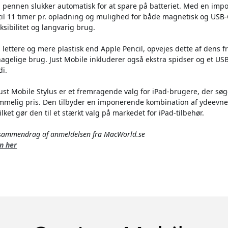
g pennen slukker automatisk for at spare på batteriet. Med en im
 til 11 timer pr. opladning og mulighed for både magnetisk og USB
eksibilitet og langvarig brug.
lettere og mere plastisk end Apple Pencil, opvejes dette af dens
hagelige brug. Just Mobile inkluderer også ekstra spidser og et USB
di.
Just Mobile Stylus er et fremragende valg for iPad-brugere, der søge
kommelig pris. Den tilbyder en imponerende kombination af ydeevne,
ket gør den til et stærkt valg på markedet for iPad-tilbehør.
t sammendrag af anmeldelsen fra MacWorld.se
n her