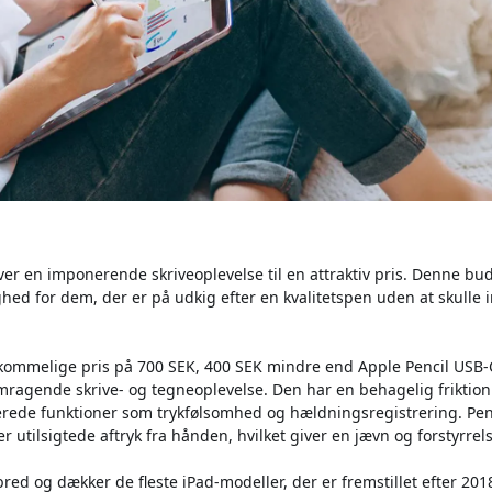
iver en imponerende skriveoplevelse til en attraktiv pris. Denne bu
hed for dem, der er på udkig efter en kvalitetspen uden at skulle i
kommelige pris på 700 SEK, 400 SEK mindre end Apple Pencil USB-C
emragende skrive- og tegneoplevelse. Den har en behagelig frikti
rede funktioner som trykfølsomhed og hældningsregistrering. Pe
 utilsigtede aftryk fra hånden, hvilket giver en jævn og forstyrrels
bred og dækker de fleste iPad-modeller, der er fremstillet efter 20