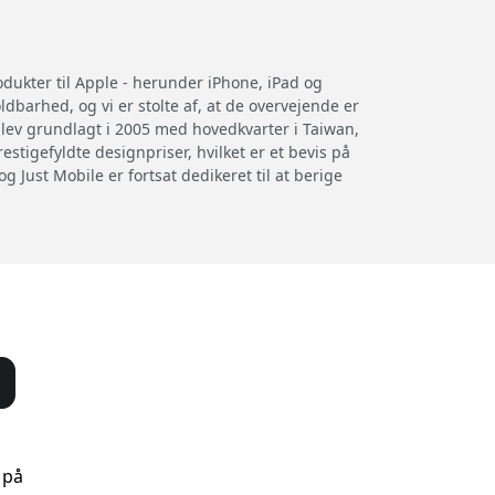
rodukter til Apple - herunder iPhone, iPad og
arhed, og vi er stolte af, at de overvejende er
blev grundlagt i 2005 med hovedkvarter i Taiwan,
tigefyldte designpriser, hvilket er et bevis på
g Just Mobile er fortsat dedikeret til at berige
 på