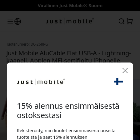
Virallinen Just Mobile® Suomi
Tuotenumero: DC-268RG
Just Mobile AluCable Flat USB-A - Lightning-
kaapeli, Applen MFi-sertifioitu iPhonelle,
iPadille ja iPodille, 1,2 m - Ruusukulta
🎉 Alennuskoodisi:
15% alennus ensimmäisestä
ostoksestasi
Rekisteröidy, niin kuulet ensimmäisenä uusista
Käytä tätä koodia kassalla saadaksesi 15%
tuotteista ja saat 15% alennuksen
alennuksen.