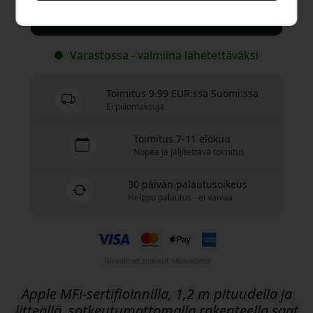
Osta nyt
Varastossa - valmiina lähetettäväksi
Toimitus 9.99 EUR:ssa Suomi:ssa
Ei piilomaksuja
Toimitus 7-11 elokuu
Nopea ja jäljitettävä toimitus
30 päivän palautusoikeus
Helppo palautus - ei vaivaa
Turvalliset maksut salauksella
Apple MFi-sertifioinnilla, 1,2 m pituudella ja
litteällä, sotkeutumattomalla rakenteella saat