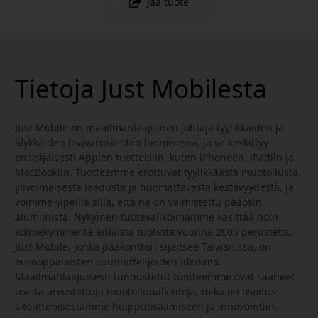
Jaa tuote
Tietoja Just Mobilesta
Just Mobile on maailmanlaajuinen johtaja tyylikkäiden ja
älykkäiden lisävarusteiden luomisessa, ja se keskittyy
ensisijaisesti Applen tuotteisiin, kuten iPhoneen, iPadiin ja
MacBookiin. Tuotteemme erottuvat tyylikkäästä muotoilusta,
ylivoimaisesta laadusta ja huomattavasta kestävyydestä, ja
voimme ylpeillä sillä, että ne on valmistettu pääosin
alumiinista. Nykyinen tuotevalikoimamme käsittää noin
kolmekymmentä erilaista tuotetta.Vuonna 2005 perustettu
Just Mobile, jonka pääkonttori sijaitsee Taiwanissa, on
eurooppalaisten suunnittelijoiden ideoima.
Maailmanlaajuisesti tunnustetut tuotteemme ovat saaneet
useita arvostettuja muotoilupalkintoja, mikä on osoitus
sitoutumisestamme huippuosaamiseen ja innovointiin.