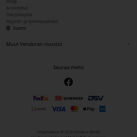
Blogi
Arvostelut
Ota yhteyttä
Myynti- ja toimitusehdot
Suomi
Muut Vendoran sivustot
www.playshifu.se
www.keybudz.se
Seuraa meitä
www.nordicsmartlight.se
www.woox.nu
www.clickandgrow.se
Tekijänoikeus © 2026 Vendora Nordic