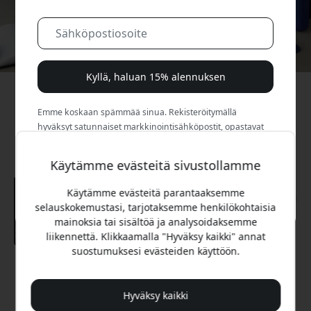
Kyllä, haluan 15% alennuksen
Emme koskaan spämmää sinua. Rekisteröitymällä
hyväksyt satunnaiset markkinointisähköpostit, opastavat
sarjat ja erikoistarjoukset.
Käytämme evästeitä sivustollamme
Ei, maksan mieluummin täyden hinnan.
Käytämme evästeitä parantaaksemme
selauskokemustasi, tarjotaksemme henkilökohtaisia
mainoksia tai sisältöä ja analysoidaksemme
liikennettä. Klikkaamalla "Hyväksy kaikki" annat
suostumuksesi evästeiden käyttöön.
Suositeltava hinta
22.99 EUR
Hyväksy kaikki