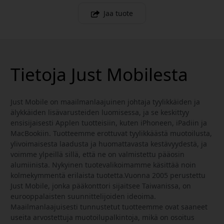
Jaa tuote
Tietoja Just Mobilesta
Just Mobile on maailmanlaajuinen johtaja tyylikkäiden ja
älykkäiden lisävarusteiden luomisessa, ja se keskittyy
ensisijaisesti Applen tuotteisiin, kuten iPhoneen, iPadiin ja
MacBookiin. Tuotteemme erottuvat tyylikkäästä muotoilusta,
ylivoimaisesta laadusta ja huomattavasta kestävyydestä, ja
voimme ylpeillä sillä, että ne on valmistettu pääosin
alumiinista. Nykyinen tuotevalikoimamme käsittää noin
kolmekymmentä erilaista tuotetta.Vuonna 2005 perustettu
Just Mobile, jonka pääkonttori sijaitsee Taiwanissa, on
eurooppalaisten suunnittelijoiden ideoima.
Maailmanlaajuisesti tunnustetut tuotteemme ovat saaneet
useita arvostettuja muotoilupalkintoja, mikä on osoitus