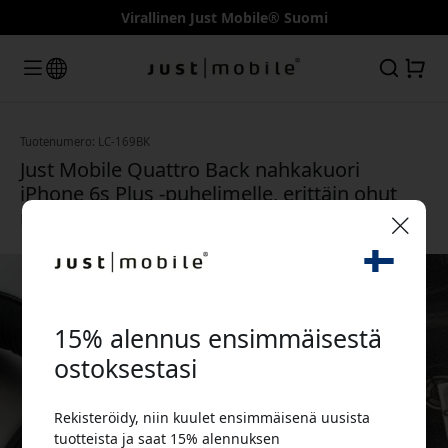
Virallinen Just Mobile® Suomi
Tuotenumero: LC-169BK
Just Mobile Quattro Back nahkakuori
iPhone 6s Plus -puhelimelle, erittäin ohut
muotoilu ja täysi pääsy portteihin - Musta
🎉 Alennuskoodisi:
15% alennus ensimmäisestä
ostoksestasi
Rekisteröidy, niin kuulet ensimmäisenä uusista
Käytä tätä koodia kassalla saadaksesi 15%
tuotteista ja saat 15% alennuksen
alennuksen.