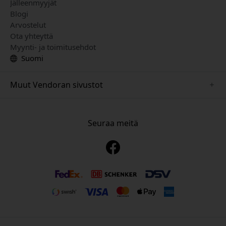
Jälleenmyyjät
Blogi
Arvostelut
Ota yhteyttä
Myynti- ja toimitusehdot
Suomi
Muut Vendoran sivustot
www.playshifu.se
www.keybudz.se
Seuraa meitä
www.nordicsmartlight.se
www.woox.nu
www.clickandgrow.se