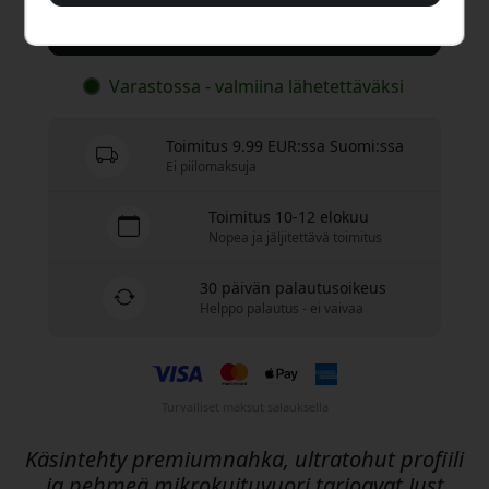
Osta nyt
Varastossa - valmiina lähetettäväksi
Toimitus 9.99 EUR:ssa Suomi:ssa
Ei piilomaksuja
Toimitus 10-12 elokuu
Nopea ja jäljitettävä toimitus
30 päivän palautusoikeus
Helppo palautus - ei vaivaa
Turvalliset maksut salauksella
Käsintehty premiumnahka, ultratohut profiili
ja pehmeä mikrokuituvuori tarjoavat Just