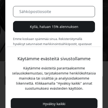
Kyllä, haluan 15% alennuksen
Emme koskaan spämmää sinua. Rekisteröitymällä
hyväksyt satunnaiset markkinointisähköpostit, opastavat
sarjat ja erikoistarjoukset.
Käytämme evästeitä sivustollamme
Ei, maksan mieluummin täyden hinnan.
Käytämme evästeitä parantaaksemme
selauskokemustasi, tarjotaksemme henkilökohtaisia
mainoksia tai sisältöä ja analysoidaksemme
liikennettä. Klikkaamalla "Hyväksy kaikki" annat
suostumuksesi evästeiden käyttöön.
Suositeltava hinta
14.99 EUR
Hyväksy kaikki