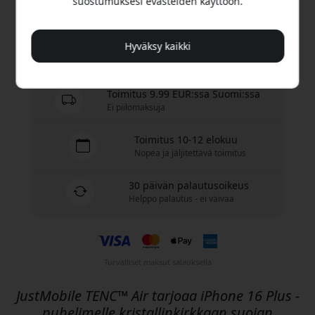
suostumuksesi evästeiden käyttöön.
Osta nyt
Hyväksy kaikki
Varastossa - valmiina lähetettäväksi
Toimitus 9.99 EUR:ssa Suomi:ssa
Ei piilomaksuja
Toimitus 10-12 elokuu
Nopea ja jäljitettävä toimitus
30 päivän palautusoikeus
Helppo palautus - ei vaivaa
Turvalliset maksut salauksella
JustMobile TENC™ Air tarjoaa iPhone 16 Plus -
puhelimelle kristallinkirkkaan suojan