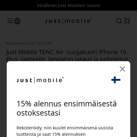
Virallinen Just Mobile® Suomi
Tuotenumero: PC-1667CCM
Just Mobile TENC Air -suojakuori iPhone 16
Plus -laitteelle, langaton lataus ja kohotetut
kulmat sekä suojaus - Kirkas
🎉 Alennuskoodisi:
15% alennus ensimmäisestä
ostoksestasi
Rekisteröidy, niin kuulet ensimmäisenä uusista
Käytä tätä koodia kassalla saadaksesi 15%
tuotteista ja saat 15% alennuksen
alennuksen.