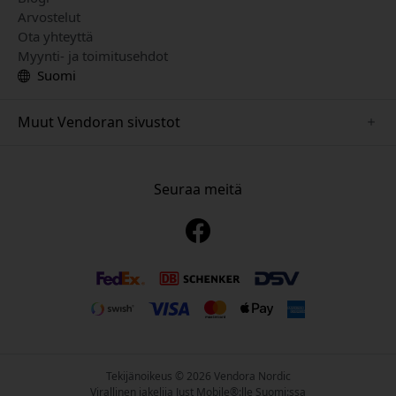
Arvostelut
Ota yhteyttä
Myynti- ja toimitusehdot
Suomi
Muut Vendoran sivustot
www.playshifu.se
www.keybudz.se
Seuraa meitä
www.nordicsmartlight.se
www.woox.nu
www.clickandgrow.se
Tekijänoikeus © 2026 Vendora Nordic
Virallinen jakelija Just Mobile®:lle Suomi:ssa