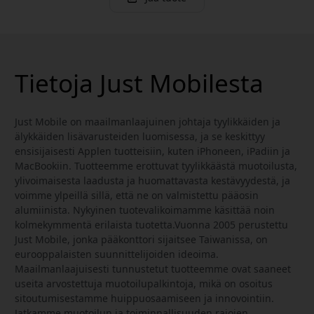
Tietoja Just Mobilesta
Just Mobile on maailmanlaajuinen johtaja tyylikkäiden ja
älykkäiden lisävarusteiden luomisessa, ja se keskittyy
ensisijaisesti Applen tuotteisiin, kuten iPhoneen, iPadiin ja
MacBookiin. Tuotteemme erottuvat tyylikkäästä muotoilusta,
ylivoimaisesta laadusta ja huomattavasta kestävyydestä, ja
voimme ylpeillä sillä, että ne on valmistettu pääosin
alumiinista. Nykyinen tuotevalikoimamme käsittää noin
kolmekymmentä erilaista tuotetta.Vuonna 2005 perustettu
Just Mobile, jonka pääkonttori sijaitsee Taiwanissa, on
eurooppalaisten suunnittelijoiden ideoima.
Maailmanlaajuisesti tunnustetut tuotteemme ovat saaneet
useita arvostettuja muotoilupalkintoja, mikä on osoitus
sitoutumisestamme huippuosaamiseen ja innovointiin.
Jatkamme muotoilun ja toiminnallisuuden rajojen