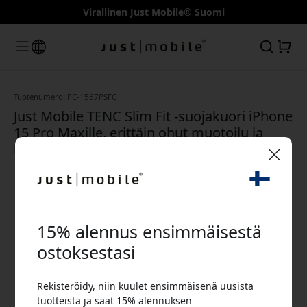
Virallinen Just Mobile® Suomi
Tuotenumero: PC-1567PSFC
Just Mobile TENC Slim Fit -suojakuori iPhone
15 Pro Maxille, erittäin ohut muotoilu ja
kameransuoja arkeen - Kristalli
🎉 Alennuskoodisi:
15% alennus ensimmäisestä
ostoksestasi
Rekisteröidy, niin kuulet ensimmäisenä uusista
Käytä tätä koodia kassalla saadaksesi 15%
tuotteista ja saat 15% alennuksen
alennuksen.