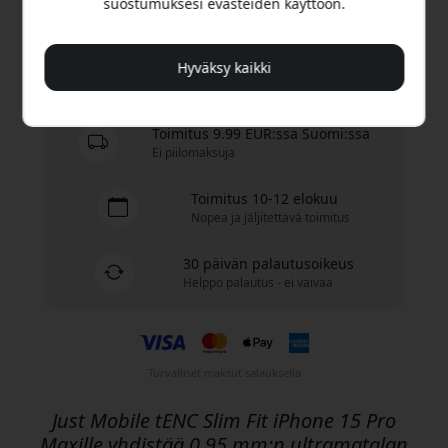
suostumuksesi evästeiden käyttöön.
Osta nyt
Hyväksy kaikki
Varastossa - valmiina lähetettäväksi
Toimitus 9.99 EUR:ssa Suomi:ssa
Ei piilomaksuja
Toimitus 10-12 elokuu
Nopea ja jäljitettävä toimitus
30 päivän palautusoikeus
Helppo palautus - ei vaivaa
Turvalliset maksut salauksella
Just Mobile tENC Slim Fit iPhone 15 Pro
Maxille yhdistää 0,95 mm:n ultramatalan