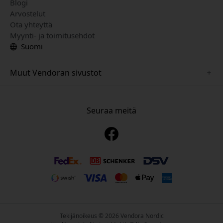
Blogi
Arvostelut
Ota yhteyttä
Myynti- ja toimitusehdot
Suomi
Muut Vendoran sivustot
www.playshifu.se
www.keybudz.se
Seuraa meitä
www.nordicsmartlight.se
www.woox.nu
www.clickandgrow.se
Tekijänoikeus © 2026 Vendora Nordic