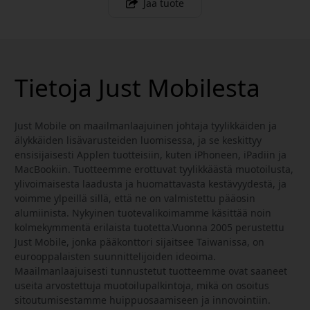
Jaa tuote
Tietoja Just Mobilesta
Just Mobile on maailmanlaajuinen johtaja tyylikkäiden ja
älykkäiden lisävarusteiden luomisessa, ja se keskittyy
ensisijaisesti Applen tuotteisiin, kuten iPhoneen, iPadiin ja
MacBookiin. Tuotteemme erottuvat tyylikkäästä muotoilusta,
ylivoimaisesta laadusta ja huomattavasta kestävyydestä, ja
voimme ylpeillä sillä, että ne on valmistettu pääosin
alumiinista. Nykyinen tuotevalikoimamme käsittää noin
kolmekymmentä erilaista tuotetta.Vuonna 2005 perustettu
Just Mobile, jonka pääkonttori sijaitsee Taiwanissa, on
eurooppalaisten suunnittelijoiden ideoima.
Maailmanlaajuisesti tunnustetut tuotteemme ovat saaneet
useita arvostettuja muotoilupalkintoja, mikä on osoitus
sitoutumisestamme huippuosaamiseen ja innovointiin.