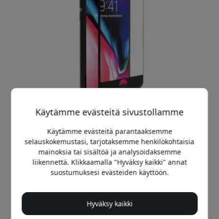
Käytämme evästeitä sivustollamme
Käytämme evästeitä parantaaksemme
selauskokemustasi, tarjotaksemme henkilökohtaisia
mainoksia tai sisältöä ja analysoidaksemme
Suositeltava hinta
liikennettä. Klikkaamalla "Hyväksy kaikki" annat
24.99 EUR
suostumuksesi evästeiden käyttöön.
Osta nyt
Hyväksy kaikki