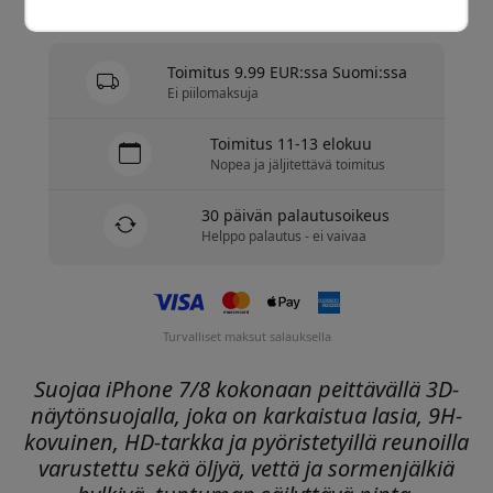
Varastossa - valmiina lähetettäväksi
Toimitus 9.99 EUR:ssa Suomi:ssa
Ei piilomaksuja
Toimitus 11-13 elokuu
Nopea ja jäljitettävä toimitus
30 päivän palautusoikeus
Helppo palautus - ei vaivaa
Turvalliset maksut salauksella
Suojaa iPhone 7/8 kokonaan peittävällä 3D-
näytönsuojalla, joka on karkaistua lasia, 9H-
kovuinen, HD-tarkka ja pyöristetyillä reunoilla
varustettu sekä öljyä, vettä ja sormenjälkiä