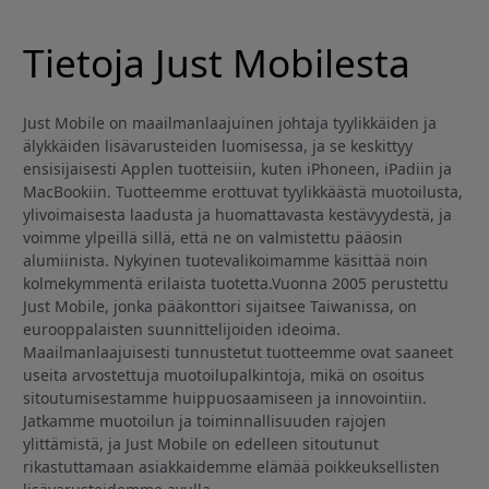
Tietoja Just Mobilesta
Just Mobile on maailmanlaajuinen johtaja tyylikkäiden ja
älykkäiden lisävarusteiden luomisessa, ja se keskittyy
ensisijaisesti Applen tuotteisiin, kuten iPhoneen, iPadiin ja
MacBookiin. Tuotteemme erottuvat tyylikkäästä muotoilusta,
ylivoimaisesta laadusta ja huomattavasta kestävyydestä, ja
voimme ylpeillä sillä, että ne on valmistettu pääosin
alumiinista. Nykyinen tuotevalikoimamme käsittää noin
kolmekymmentä erilaista tuotetta.Vuonna 2005 perustettu
Just Mobile, jonka pääkonttori sijaitsee Taiwanissa, on
eurooppalaisten suunnittelijoiden ideoima.
Maailmanlaajuisesti tunnustetut tuotteemme ovat saaneet
useita arvostettuja muotoilupalkintoja, mikä on osoitus
sitoutumisestamme huippuosaamiseen ja innovointiin.
Jatkamme muotoilun ja toiminnallisuuden rajojen
ylittämistä, ja Just Mobile on edelleen sitoutunut
rikastuttamaan asiakkaidemme elämää poikkeuksellisten