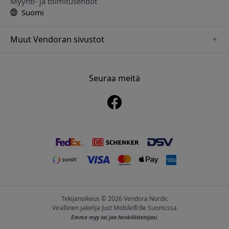
Myynti- ja toimitusehdot
Suomi
Muut Vendoran sivustot
www.playshifu.se
www.keybudz.se
Seuraa meitä
www.nordicsmartlight.se
www.woox.nu
www.clickandgrow.se
Tekijänoikeus © 2026 Vendora Nordic
Virallinen jakelija Just Mobile®:lle Suomi:ssa
Emme myy tai jaa henkilötietojasi.