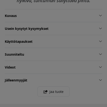
hylkivä, tuntuman säilyttävä pinta.
Kuvaus
Usein kysytyt kysymykset
Käyttötapaukset
Suunniteltu
Videot
Jälleenmyyjät
Jaa tuote