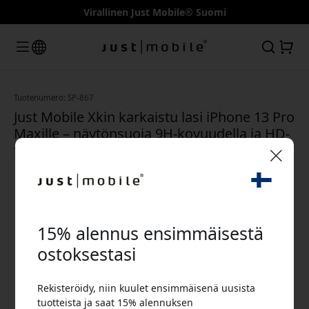
Virallinen Just Mobile® Suomi
Tuotenumero: SP-867
Just Mobile Xkin karkaistu lasi iPhone 13 Pro
Maxille – näytönsuoja 9H-kovuudella ja HD-
tarkkuudella ohuessa muotoilussa
🎉 Alennuskoodisi:
15% alennus ensimmäisestä
ostoksestasi
Rekisteröidy, niin kuulet ensimmäisenä uusista
Käytä tätä koodia kassalla saadaksesi 15%
tuotteista ja saat 15% alennuksen
alennuksen.