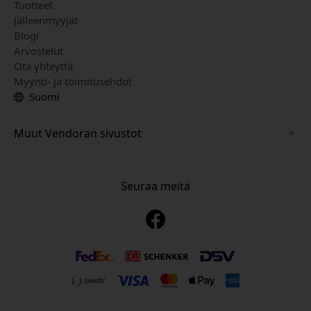
Tuotteet
Jälleenmyyjät
Blogi
Arvostelut
Ota yhteyttä
Myynti- ja toimitusehdot
Suomi
Muut Vendoran sivustot
www.playshifu.se
www.keybudz.se
Seuraa meitä
www.nordicsmartlight.se
www.woox.nu
www.clickandgrow.se