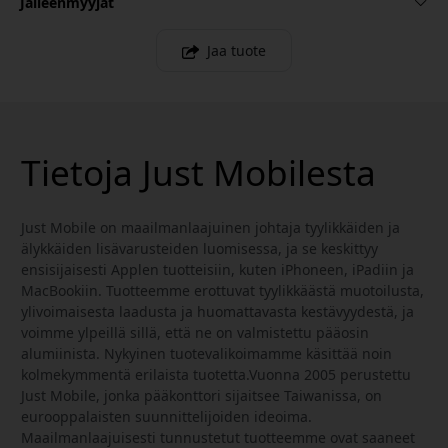
Jälleenmyyjät
Jaa tuote
Tietoja Just Mobilesta
Just Mobile on maailmanlaajuinen johtaja tyylikkäiden ja
älykkäiden lisävarusteiden luomisessa, ja se keskittyy
ensisijaisesti Applen tuotteisiin, kuten iPhoneen, iPadiin ja
MacBookiin. Tuotteemme erottuvat tyylikkäästä muotoilusta,
ylivoimaisesta laadusta ja huomattavasta kestävyydestä, ja
voimme ylpeillä sillä, että ne on valmistettu pääosin
alumiinista. Nykyinen tuotevalikoimamme käsittää noin
kolmekymmentä erilaista tuotetta.Vuonna 2005 perustettu
Just Mobile, jonka pääkonttori sijaitsee Taiwanissa, on
eurooppalaisten suunnittelijoiden ideoima.
Maailmanlaajuisesti tunnustetut tuotteemme ovat saaneet