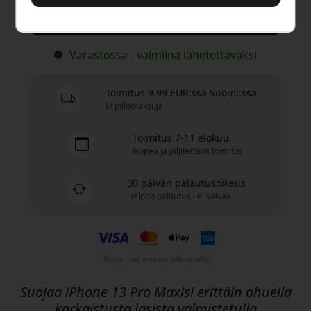
Osta nyt
Varastossa - valmiina lähetettäväksi
Toimitus 9.99 EUR:ssa Suomi:ssa
Ei piilomaksuja
Toimitus 7-11 elokuu
Nopea ja jäljitettävä toimitus
30 päivän palautusoikeus
Helppo palautus - ei vaivaa
Turvalliset maksut salauksella
Suojaa iPhone 13 Pro Maxisi erittäin ohuella
karkaistusta lasista valmistetulla