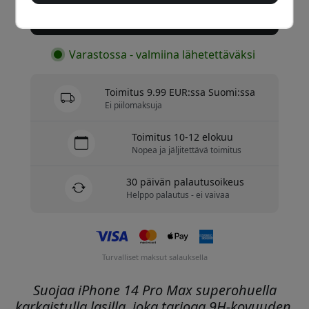
Osta nyt
Varastossa - valmiina lähetettäväksi
Toimitus 9.99 EUR:ssa Suomi:ssa
Ei piilomaksuja
Toimitus 10-12 elokuu
Nopea ja jäljitettävä toimitus
30 päivän palautusoikeus
Helppo palautus - ei vaivaa
Turvalliset maksut salauksella
Suojaa iPhone 14 Pro Max superohuella
karkaistulla lasilla, joka tarjoaa 9H-kovuuden,