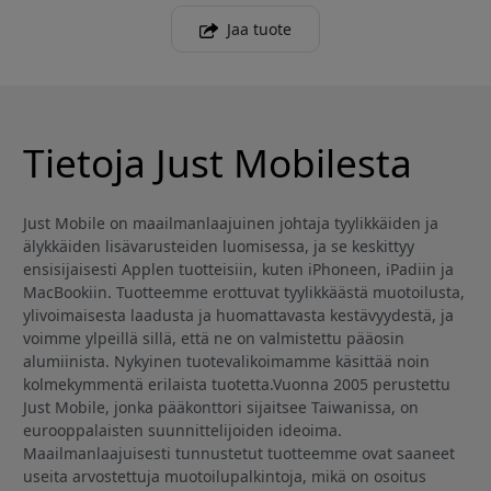
Jaa tuote
Tietoja Just Mobilesta
Just Mobile on maailmanlaajuinen johtaja tyylikkäiden ja
älykkäiden lisävarusteiden luomisessa, ja se keskittyy
ensisijaisesti Applen tuotteisiin, kuten iPhoneen, iPadiin ja
MacBookiin. Tuotteemme erottuvat tyylikkäästä muotoilusta,
ylivoimaisesta laadusta ja huomattavasta kestävyydestä, ja
voimme ylpeillä sillä, että ne on valmistettu pääosin
alumiinista. Nykyinen tuotevalikoimamme käsittää noin
kolmekymmentä erilaista tuotetta.Vuonna 2005 perustettu
Just Mobile, jonka pääkonttori sijaitsee Taiwanissa, on
eurooppalaisten suunnittelijoiden ideoima.
Maailmanlaajuisesti tunnustetut tuotteemme ovat saaneet
useita arvostettuja muotoilupalkintoja, mikä on osoitus