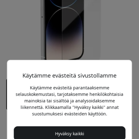
Käytämme evästeitä sivustollamme
Käytämme evästeitä parantaaksemme
selauskokemustasi, tarjotaksemme henkilökohtaisia
mainoksia tai sisältöä ja analysoidaksemme
liikennettä. Klikkaamalla "Hyväksy kaikki" annat
suostumuksesi evästeiden käyttöön.
Suositeltava hinta
19.99 EUR
Hyväksy kaikki