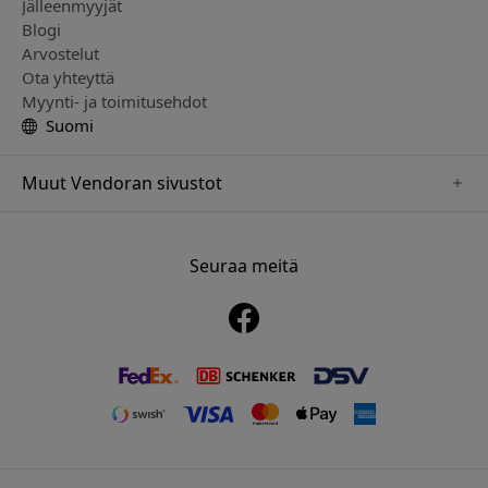
Jälleenmyyjät
Blogi
Arvostelut
Ota yhteyttä
Myynti- ja toimitusehdot
Suomi
Muut Vendoran sivustot
www.playshifu.se
www.keybudz.se
Seuraa meitä
www.nordicsmartlight.se
www.woox.nu
www.clickandgrow.se