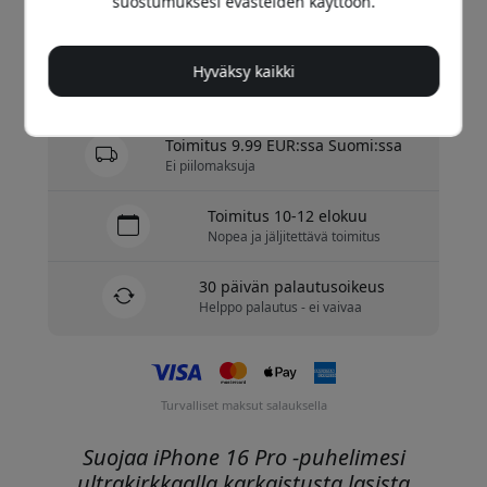
suostumuksesi evästeiden käyttöön.
Osta nyt
Hyväksy kaikki
Varastossa - valmiina lähetettäväksi
Toimitus 9.99 EUR:ssa Suomi:ssa
Ei piilomaksuja
Toimitus 10-12 elokuu
Nopea ja jäljitettävä toimitus
30 päivän palautusoikeus
Helppo palautus - ei vaivaa
Turvalliset maksut salauksella
Suojaa iPhone 16 Pro -puhelimesi
ultrakirkkaalla karkaistusta lasista