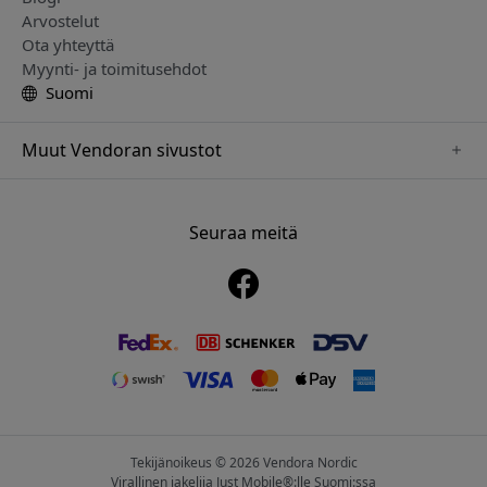
Arvostelut
Ota yhteyttä
Myynti- ja toimitusehdot
Suomi
Muut Vendoran sivustot
www.playshifu.se
www.keybudz.se
Seuraa meitä
www.nordicsmartlight.se
www.woox.nu
www.clickandgrow.se
Tekijänoikeus © 2026 Vendora Nordic
Virallinen jakelija Just Mobile®:lle Suomi:ssa