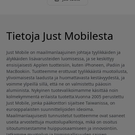
Tietoja Just Mobilesta
Just Mobile on maailmanlaajuinen johtaja tyylikkäiden ja
älykkäiden lisävarusteiden luomisessa, ja se keskittyy
ensisijaisesti Applen tuotteisiin, kuten iPhoneen, iPadiin ja
MacBookiin. Tuotteemme erottuvat tyylikkäästä muotoilusta,
ylivoimaisesta laadusta ja huomattavasta kestävyydestä, ja
voimme ylpeillä sillä, että ne on valmistettu pääosin
alumiinista. Nykyinen tuotevalikoimamme käsittää noin
kolmekymmentä erilaista tuotetta.Vuonna 2005 perustettu
Just Mobile, jonka pääkonttori sijaitsee Taiwanissa, on
eurooppalaisten suunnittelijoiden ideoima.
Maailmanlaajuisesti tunnustetut tuotteemme ovat saaneet
useita arvostettuja muotoilupalkintoja, mikä on osoitus
sitoutumisestamme huippuosaamiseen ja innovointiin.
Jatkamme muotoilun ja toiminnallisuuden rajojen