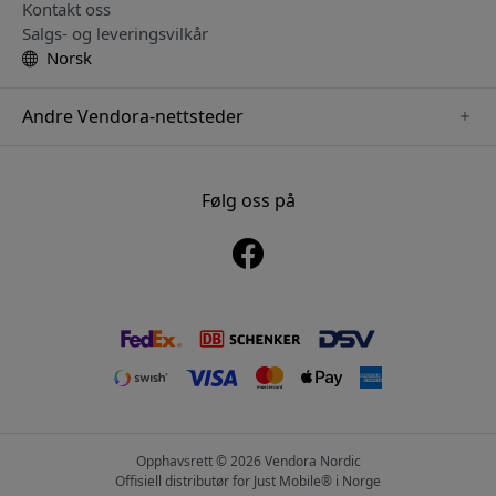
Kontakt oss
Salgs- og leveringsvilkår
Norsk
Andre Vendora-nettsteder
www.playshifu.se
www.keybudz.se
Følg oss på
www.nordicsmartlight.se
www.woox.nu
www.clickandgrow.se
Opphavsrett © 2026 Vendora Nordic
Offisiell distributør for Just Mobile® i Norge