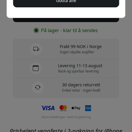
Godta alle
Kjøp nå
På lager - klar til å sendes
Frakt 99 NOK i Norge
Ingen skjulte avgifter
Levering 11-13 august
Rask og sporbar levering
30 dagers returrett
Enkel retur - ingen krøll
Sikre betalinger med kryptering
Prisbelønt veggfeste i 2-pakning for iPhone