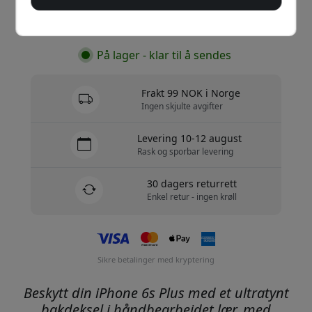
Kjøp nå
På lager - klar til å sendes
Frakt 99 NOK i Norge
Ingen skjulte avgifter
Levering 10-12 august
Rask og sporbar levering
30 dagers returrett
Enkel retur - ingen krøll
Sikre betalinger med kryptering
Beskytt din iPhone 6s Plus med et ultratynt
bakdeksel i håndbearbeidet lær, med