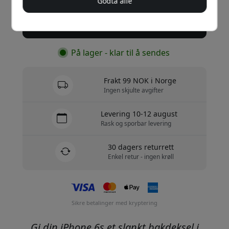
Godta alle
Kjøp nå
På lager - klar til å sendes
Frakt 99 NOK i Norge
Ingen skjulte avgifter
Levering 10-12 august
Rask og sporbar levering
30 dagers returrett
Enkel retur - ingen krøll
Sikre betalinger med kryptering
Gi din iPhone 6s et slankt bakdeksel i