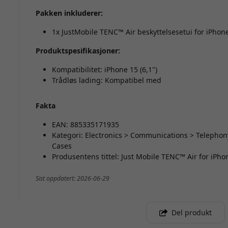
Pakken inkluderer:
1x JustMobile TENC™ Air beskyttelsesetui for iPhone
Produktspesifikasjoner:
Kompatibilitet: iPhone 15 (6,1")
Trådløs lading: Kompatibel med
Fakta
EAN: 885335171935
Kategori: Electronics > Communications > Telephon
Cases
Produsentens tittel: Just Mobile TENC™ Air for iPho
Sist oppdatert: 2026-06-29
Del produkt