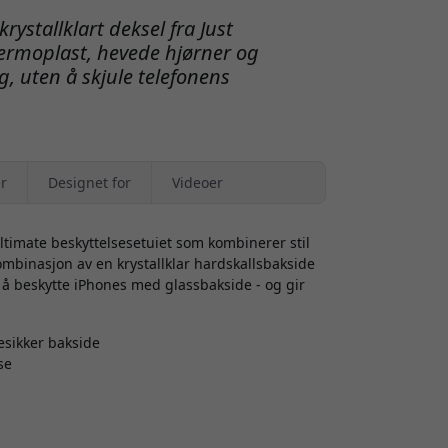
rystallklart deksel fra Just
ermoplast, hevede hjørner og
g, uten å skjule telefonens
.
r
Designet for
Videoer
ltimate beskyttelsesetuiet som kombinerer stil
mbinasjon av en krystallklar hardskallsbakside
or å beskytte iPhones med glassbakside - og gir
esikker bakside
se