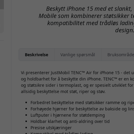
Beskytt iPhone 15 med et slankt, k
Mobile som kombinerer støtsikker t
kompatibilitet med trådløs ladin
design
Beskrivelse
Vanlige spørsmål
Bruksområde
Vi presenterer JustMobil TENC™ Air for iPhone 15 - det u
og holdbarhet for å beskytte din iPhone. TENC™ er en ko
og støtsikre sider i termoplast, og er spesielt utviklet f
allsidig beskyttelse mot støt, riper og støv.
Forbedret beskyttelse med støtsikker ramme og rip
Forhøyede hjørner for beskyttelse av bakside og lin
Luftputer i hjørnene for støtdemping
Holdbar klarhet og anti-aldring over tid
Presise utskjæringer
Kompatibel med trådløs lading