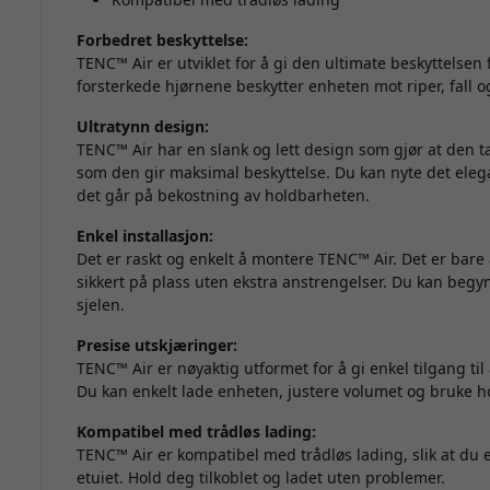
Forbedret beskyttelse:
TENC™ Air er utviklet for å gi den ultimate beskyttelsen
forsterkede hjørnene beskytter enheten mot riper, fall og 
Ultratynn design:
TENC™ Air har en slank og lett design som gjør at den 
som den gir maksimal beskyttelse. Du kan nyte det elegan
det går på bekostning av holdbarheten.
Enkel installasjon:
Det er raskt og enkelt å montere TENC™ Air. Det er bare å
sikkert på plass uten ekstra anstrengelser. Du kan beg
sjelen.
Presise utskjæringer:
TENC™ Air er nøyaktig utformet for å gi enkel tilgang til
Du kan enkelt lade enheten, justere volumet og bruke h
Kompatibel med trådløs lading:
TENC™ Air er kompatibel med trådløs lading, slik at du 
etuiet. Hold deg tilkoblet og ladet uten problemer.