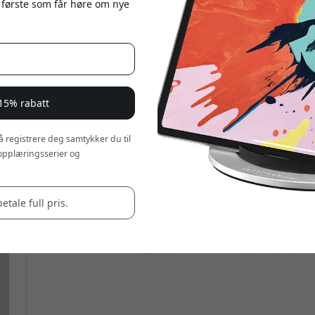
 første som får høre om nye
 15% rabatt
 å registrere deg samtykker du til
opplæringsserier og
betale full pris.