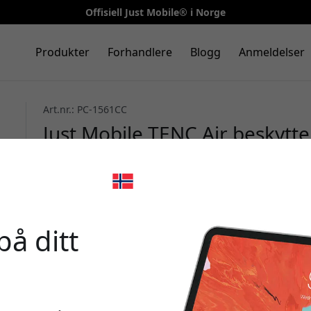
Offisiell Just Mobile® i Norge
Produkter
Forhandlere
Blogg
Anmeldelser
Art.nr.: PC-1561CC
Just Mobile TENC Air beskytte
– gjennomsiktig mobildeksel 
trådløs lading - Klar
🎉 Din r
på ditt
Bruk denne koden i ka