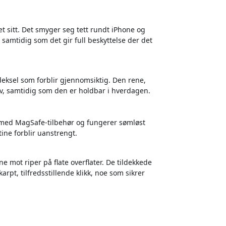
net sitt. Det smyger seg tett rundt iPhone og
 samtidig som det gir full beskyttelse der det
deksel som forblir gjennomsiktig. Den rene,
lv, samtidig som den er holdbar i hverdagen.
lt med MagSafe-tilbehør og fungerer sømløst
tine forblir uanstrengt.
 mot riper på flate overflater. De tildekkede
rpt, tilfredsstillende klikk, noe som sikrer