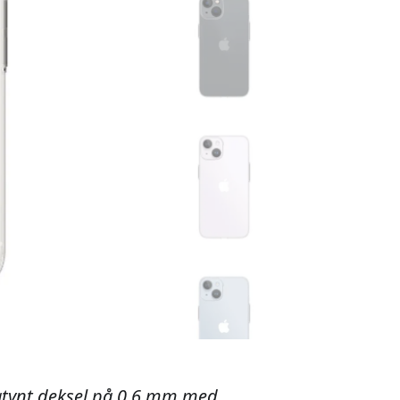
ratynt deksel på 0,6 mm med