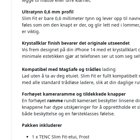
legge til masse eller ofre klarhet.
Ultratynn 0,6 mm profil
Slim Fit er bare 0,6 millimeter tynn og lever opp til nav
føles som om den knapt er der, og glir lett ned i lommer,
er viktig.
Krystallklar finish bevarer det originale utseendet
Vis frem designet på din iPhone 14 med et krystallklart 
minimale estetikken gjør at telefonen ser ut som seg se
Kompatibel med MagSafe og trådløs
lading
Lad uten å ta av deg etuiet. Slim Fit er fullt kompatibe
med alle standard trådløse ladere, slik at din daglige ru
Forhøyet kameraramme og tildekkede knapper
En forhøyet
ramme
rundt kameraet beskytter linsene dine
knappene har dype utskjæringer for å opprettholde et ska
både beskyttelse og en førsteklasses følelse.
Pakken inkluderer
1 x TENC Slim Fit-etui, Frost