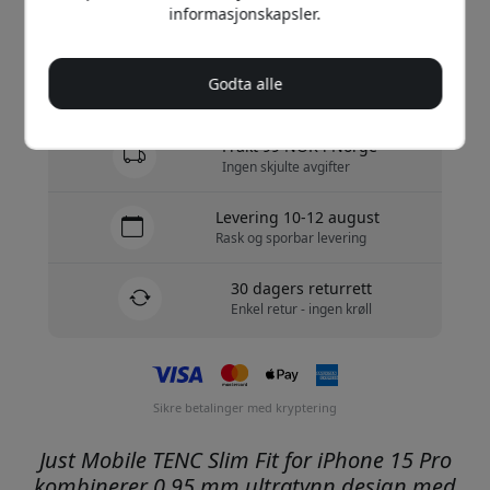
informasjonskapsler.
Kjøp nå
Godta alle
På lager - klar til å sendes
Frakt 99 NOK i Norge
Ingen skjulte avgifter
Levering 10-12 august
Rask og sporbar levering
30 dagers returrett
Enkel retur - ingen krøll
Sikre betalinger med kryptering
Just Mobile TENC Slim Fit for iPhone 15 Pro
kombinerer 0,95 mm ultratynn design med