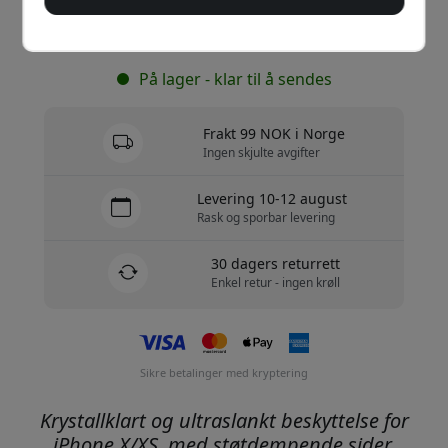
Kjøp nå
På lager - klar til å sendes
Frakt 99 NOK i Norge
Ingen skjulte avgifter
Levering 10-12 august
Rask og sporbar levering
30 dagers returrett
Enkel retur - ingen krøll
Sikre betalinger med kryptering
Krystallklart og ultraslankt beskyttelse for
iPhone X/XS, med støtdempende sider,