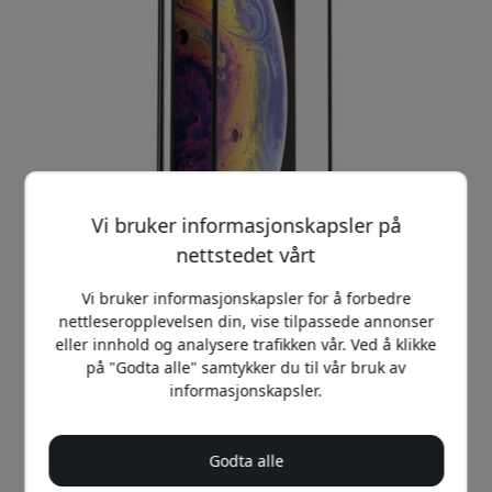
Vi bruker informasjonskapsler på
nettstedet vårt
Vi bruker informasjonskapsler for å forbedre
Anbefalt pris
nettleseropplevelsen din, vise tilpassede annonser
199 NOK
eller innhold og analysere trafikken vår. Ved å klikke
på "Godta alle" samtykker du til vår bruk av
informasjonskapsler.
Kjøp nå
Godta alle
På lager - klar til å sendes