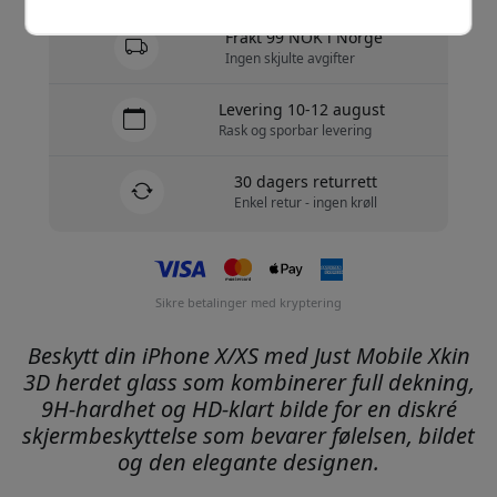
Frakt 99 NOK i Norge
Ingen skjulte avgifter
Levering 10-12 august
Rask og sporbar levering
30 dagers returrett
Enkel retur - ingen krøll
Sikre betalinger med kryptering
Beskytt din iPhone X/XS med Just Mobile Xkin
3D herdet glass som kombinerer full dekning,
9H-hardhet og HD-klart bilde for en diskré
skjermbeskyttelse som bevarer følelsen, bildet
og den elegante designen.