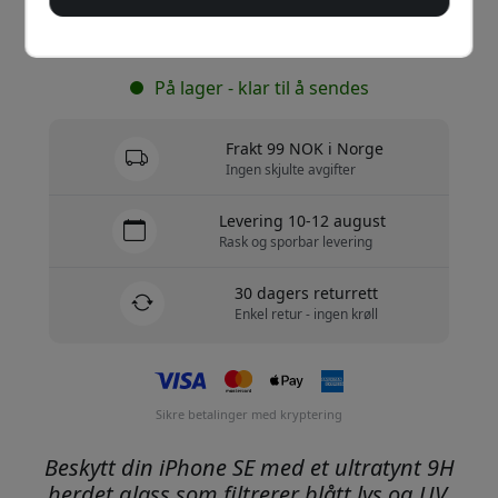
Kjøp nå
På lager - klar til å sendes
Frakt 99 NOK i Norge
Ingen skjulte avgifter
Levering 10-12 august
Rask og sporbar levering
30 dagers returrett
Enkel retur - ingen krøll
Sikre betalinger med kryptering
Beskytt din iPhone SE med et ultratynt 9H
herdet glass som filtrerer blått lys og UV,