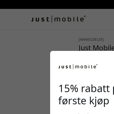
[ANMELDELSE]
Just Mobil
4/5
15% rabatt 
første kjøp