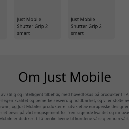
Just Mobile
Just Mobile
Shutter Grip 2
Shutter Grip 2
smart
smart
kamerakontroll
kamerakontroll
for
for
smarttelefonen
smarttelefonen
din - Silver
din - Pink
Om Just Mobile
av stilig og intelligent tilbehør, med hovedfokus på produkter til 
legen kvalitet og bemerkelsesverdig holdbarhet, og vi er stolte av
iwan, og Just Mobiles produkter er utviklet av europeiske designe
 et bevis på vårt engasjement for fremragende kvalitet og innovasj
 Mobile er dedikert til å berike livene til kundene våre gjennom vårt