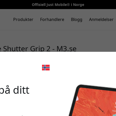
Offisiell Just Mobile® i Norge
Produkter
Forhandlere
Blogg
Anmeldelser
e Shutter Grip 2 - M3.se
🎉 Din r
på ditt
Bruk denne koden i ka