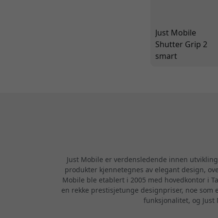
Just Mobile
Shutter Grip 2
smart
kamerakontroll
for
smarttelefonen
din - Svart
Just Mobile er verdensledende innen utvikling 
produkter kjennetegnes av elegant design, over
Mobile ble etablert i 2005 med hovedkontor i Ta
en rekke prestisjetunge designpriser, noe som er
funksjonalitet, og Just