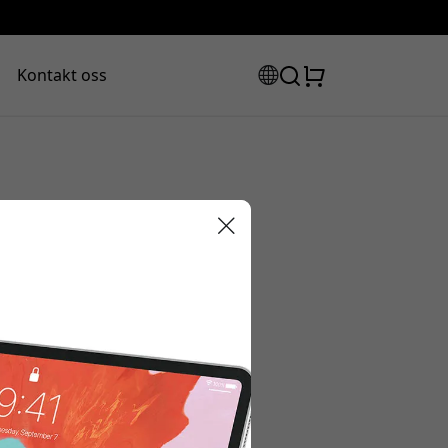
Kontakt oss
abattkode:
ssen for å få 15% rabatt.