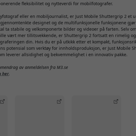
onerende fleksibilitet og nytteverdi for mobilfotografer.
fotograf eller en mobiljournalist, er Just Mobile Shuttergrip 2 et 
et gjennomtenkte designet og de multifunksjonelle funksjonene gjør d
al ta stabile og velkomponerte bilder og videoer på farten. Selv 
lle vært mer tillitsvekkende, er Shuttergrip 2 fortsatt en rimelig og
graferingen din. Hvis du er på utkikk etter et kompakt, funksjonsri
ns potensial som verktøy for innholdsproduksjon, er Just Mobile S
om leverer allsidighet og bekvemmelighet i en innovativ pakke.
ammendrag av anmeldelsen fra M3.se
n her
.