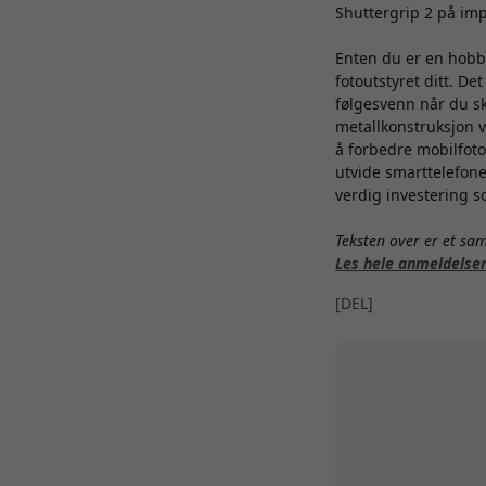
Shuttergrip 2 på imp
Enten du er en hobby
fotoutstyret ditt. D
følgesvenn når du sk
metallkonstruksjon vi
å forbedre mobilfoto
utvide smarttelefone
verdig investering s
Teksten over er et s
Les hele anmeldelse
[DEL]