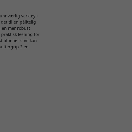
uunnværlig verktøy i
et til en pålitelig
om en mer robust
 praktisk løsning for
kt tilbehør som kan
huttergrip 2 en