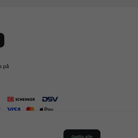
s på
Godta alle