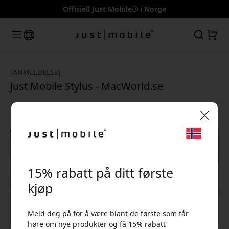
Offisiell Just Mobile® i Norge
[ANMELDELSE]
Just Mobile Stylus - MacWorld.se
4/5
🎉 Din rabattkode:
15% rabatt på ditt første
kjøp
Meld deg på for å være blant de første som får
Bruk denne koden i kassen for å få 15% rabatt.
høre om nye produkter og få 15% rabatt