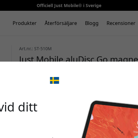
Officiell Just Mobile® i Sverige
Produkter
Återförsäljare
Blogg
Recensioner
Art.nr.: ST-510M
Just Mobile aluDisc Go magnet
med MagSafe för instrumentbr
Silver
🎉 Din 
id ditt
Använd denna kod i kas