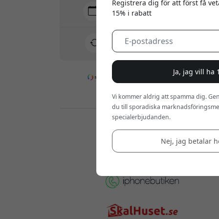
Registrera dig för att först få v
Leverans 10-12 augusti
15% i rabatt
Snabb och spårbar leverans
30 dagars returrätt
Enkel retur - inget krångel
Ja, jag vill ha
Säkra betalningar med kryptering
Vi kommer aldrig att spamma dig. Gen
du till sporadiska marknadsföringsmej
specialerbjudanden.
Återförsäljare:
Nej, jag betalar he