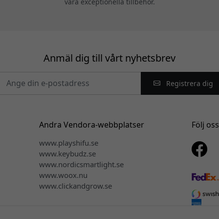
våra exceptionella tillbehör.
Anmäl dig till vårt nyhetsbrev
Registrera dig
Andra Vendora-webbplatser
Följ os
www.playshifu.se
www.keybudz.se
www.nordicsmartlight.se
www.woox.nu
www.clickandgrow.se