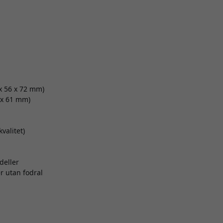
 x 56 x 72 mm)
6 x 61 mm)
valitet)
deller
r utan fodral