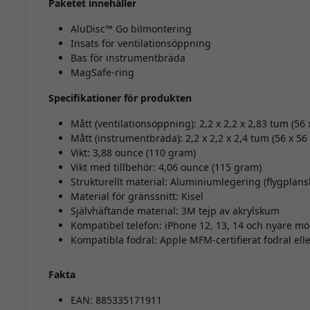
Paketet innehåller
AluDisc™ Go bilmontering
Insats för ventilationsöppning
Bas för instrumentbräda
MagSafe-ring
Specifikationer för produkten
Mått (ventilationsöppning): 2,2 x 2,2 x 2,83 tum (56
Mått (instrumentbräda): 2,2 x 2,2 x 2,4 tum (56 x 5
Vikt: 3,88 ounce (110 gram)
Vikt med tillbehör: 4,06 ounce (115 gram)
Strukturellt material: Aluminiumlegering (flygplansk
Material för gränssnitt: Kisel
Självhäftande material: 3M tejp av akrylskum
Kompatibel telefon: iPhone 12, 13, 14 och nyare mo
Kompatibla fodral: Apple MFM-certifierat fodral elle
Fakta
EAN: 885335171911