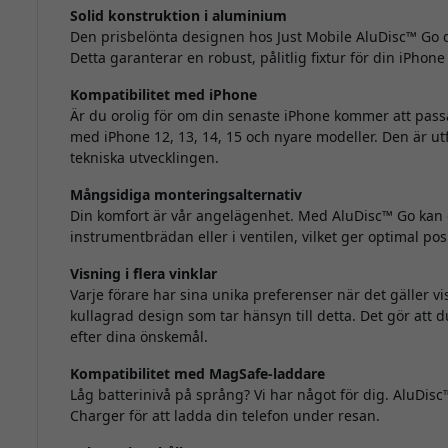
Solid konstruktion i aluminium
Den prisbelönta designen hos Just Mobile AluDisc™ Go d
Detta garanterar en robust, pålitlig fixtur för din iPhone
Kompatibilitet med iPhone
Är du orolig för om din senaste iPhone kommer att pass
med iPhone 12, 13, 14, 15 och nyare modeller. Den är u
tekniska utvecklingen.
Mångsidiga monteringsalternativ
Din komfort är vår angelägenhet. Med AluDisc™ Go kan 
instrumentbrädan eller i ventilen, vilket ger optimal po
Visning i flera vinklar
Varje förare har sina unika preferenser när det gäller 
kullagrad design som tar hänsyn till detta. Det gör att 
efter dina önskemål.
Kompatibilitet med MagSafe-laddare
Låg batterinivå på språng? Vi har något för dig. AluDi
Charger för att ladda din telefon under resan.