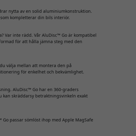
rar nytta av en solid aluminiumkonstruktion.
 som kompletterar din bils interiör.
a? Var inte rädd. Vår AluDisc™ Go är kompatibel
tformad för att hålla jämna steg med den
du välja mellan att montera den på
sitionering för enkelhet och bekvämlighet.
visning. AluDisc™ Go har en 360-graders
du kan skräddarsy betraktningsvinkeln exakt
sc™ Go passar sömlöst ihop med Apple MagSafe