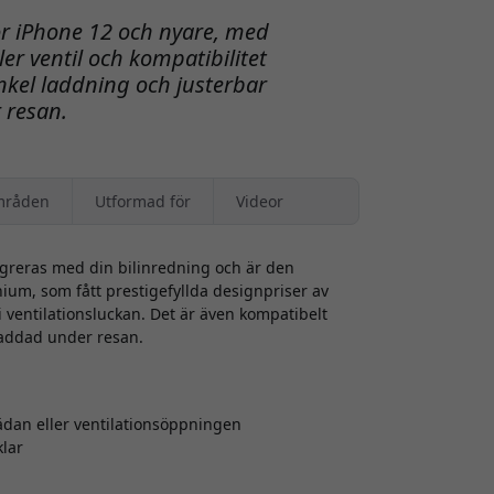
ör iPhone 12 och nyare, med
r ventil och kompatibilitet
kel laddning och justerbar
 resan.
mråden
Utformad för
Videor
egreras med din bilinredning och är den
nium, som fått prestigefyllda designpriser av
 ventilationsluckan. Det är även kompatibelt
laddad under resan.
dan eller ventilationsöppningen
klar