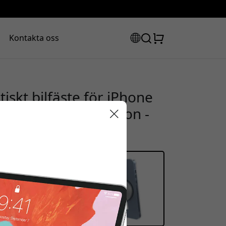
Kontakta oss
iskt bilfäste för iPhone
äda eller ventilation -
rabattkod:
san för att få 15% rabatt.