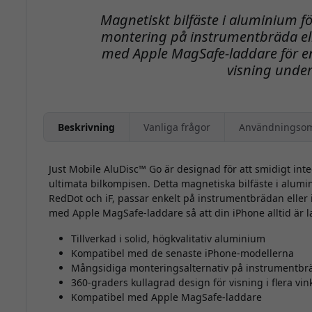
Magnetiskt bilfäste i aluminium f
montering på instrumentbräda elle
med Apple MagSafe-laddare för en
visning under
Beskrivning
Vanliga frågor
Användningso
Just Mobile AluDisc™ Go är designad för att smidigt int
ultimata bilkompisen. Detta magnetiska bilfäste i alumi
RedDot och iF, passar enkelt på instrumentbrädan eller i
med Apple MagSafe-laddare så att din iPhone alltid är 
Tillverkad i solid, högkvalitativ aluminium
Kompatibel med de senaste iPhone-modellerna
Mångsidiga monteringsalternativ på instrumentbrä
360-graders kullagrad design för visning i flera vin
Kompatibel med Apple MagSafe-laddare