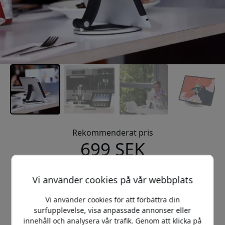
Ja, jag vill ha 15% rabatt
Vi kommer aldrig att spamma dig. Genom att registrera dig
samtycker du till sporadiska marknadsföringsmejl,
utbildningsserier och specialerbjudanden.
Nej, jag betalar hellre fullt pris.
Rekommenderat pris
699 SEK
Köp nu
Vi använder cookies på vår webbplats
Vi använder cookies för att förbättra din
I lager - redo att skickas
surfupplevelse, visa anpassade annonser eller
innehåll och analysera vår trafik. Genom att klicka på