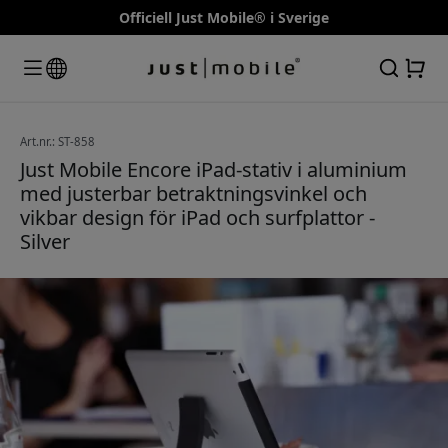
Officiell Just Mobile® i Sverige
Art.nr.: ST-858
Just Mobile Encore iPad-stativ i aluminium
med justerbar betraktningsvinkel och
vikbar design för iPad och surfplattor -
Silver
🎉 Din rabattkod:
15% rabatt vid ditt första
köp
Registrera dig för att först få veta om nya
Använd denna kod i kassan för att få 15% rabatt.
produkter och få 15% i rabatt