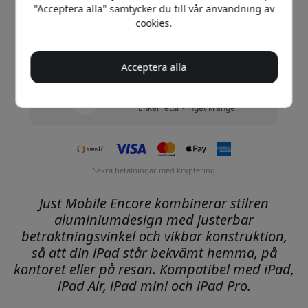
Fri frakt i Sverige
"Acceptera alla" samtycker du till vår användning av
Inga dolda avgifter
cookies.
Leverans 10-12 augusti
Snabb och spårbar leverans
Acceptera alla
30 dagars returrätt
Enkel retur - inget krångel
Säkra betalningar med kryptering
Just Mobile Encore kombinerar stilren
aluminiumdesign med justerbar
betraktningsvinkel och vikbar konstruktion,
så att din iPad står bekvämt hemma, på
kontoret eller på resan. Kompatibel med iPad,
iPad Air, iPad mini och iPad Pro.