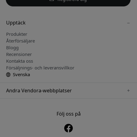
Upptäck
Produkter
Återförsäljare
Blogg
Recensioner
Kontakta oss
Försäljnings- och leveransvillkor
Svenska
Andra Vendora-webbplatser
www.playshifu.se
www.keybudz.se
Följ oss på
www.nordicsmartlight.se
www.woox.nu
www.clickandgrow.se