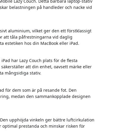
 Mobile Lazy Couch. Detta bärbara laptop-stativ
inskar belastningen på handleder och nacke vid
ivt aluminium, vilket ger den ett förstklassigt
r att tåla påfrestningarna vid daglig
a estetiken hos din MacBook eller iPad.
iPad har Lazy Couch plats för de flesta
säkerställer att din enhet, oavsett märke eller
ta mångsidiga stativ.
ad för dem som är på resande fot. Den
rvaring, medan den sammankopplade designen
 Den upphöjda vinkeln ger bättre luftcirkulation
ler optimal prestanda och minskar risken för