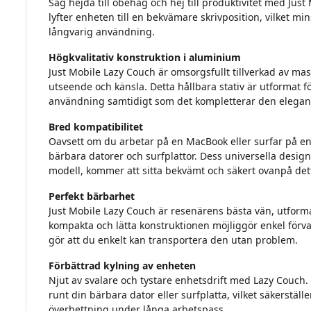
Säg hejdå till obehag och hej till produktivitet med Just
lyfter enheten till en bekvämare skrivposition, vilket m
långvarig användning.
Högkvalitativ konstruktion i aluminium
Just Mobile Lazy Couch är omsorgsfullt tillverkad av mass
utseende och känsla. Detta hållbara stativ är utformat fö
användning samtidigt som det kompletterar den elegant
Bred kompatibilitet
Oavsett om du arbetar på en MacBook eller surfar på en 
bärbara datorer och surfplattor. Dess universella design 
modell, kommer att sitta bekvämt och säkert ovanpå det
Perfekt bärbarhet
Just Mobile Lazy Couch är resenärens bästa vän, utform
kompakta och lätta konstruktionen möjliggör enkel fö
gör att du enkelt kan transportera den utan problem.
Förbättrad kylning av enheten
Njut av svalare och tystare enhetsdrift med Lazy Couch.
runt din bärbara dator eller surfplatta, vilket säkerstäl
överhettning under långa arbetspass.