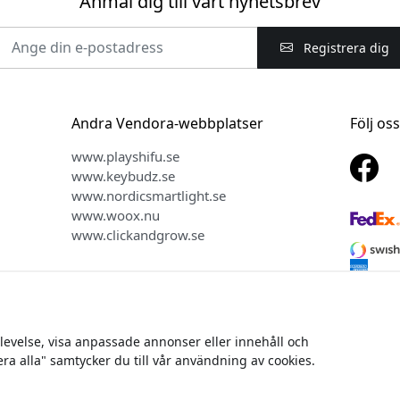
Anmäl dig till vårt nyhetsbrev
Registrera dig
Andra Vendora-webbplatser
Följ os
www.playshifu.se
www.keybudz.se
www.nordicsmartlight.se
www.woox.nu
www.clickandgrow.se
plevelse, visa anpassade annonser eller innehåll och
ätt © 2026 Vendora Nordic - Officiell distributör för Just Mobile® 
era alla" samtycker du till vår användning av cookies.
Vi säljer inte eller delar dina personuppgifter.