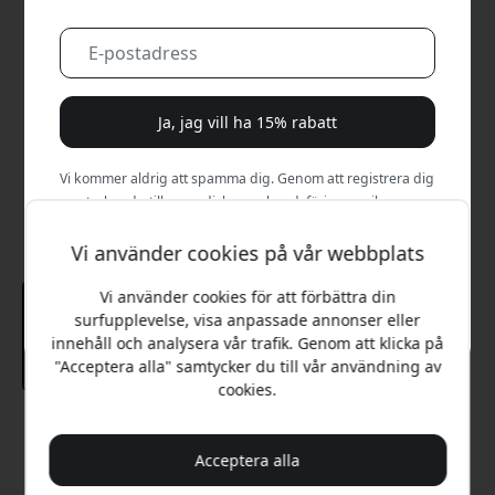
Ja, jag vill ha 15% rabatt
Vi kommer aldrig att spamma dig. Genom att registrera dig
samtycker du till sporadiska marknadsföringsmejl,
utbildningsserier och specialerbjudanden.
Vi använder cookies på vår webbplats
Nej, jag betalar hellre fullt pris.
Vi använder cookies för att förbättra din
surfupplevelse, visa anpassade annonser eller
innehåll och analysera vår trafik. Genom att klicka på
"Acceptera alla" samtycker du till vår användning av
cookies.
Rekommenderat pris
149 SEK
Acceptera alla