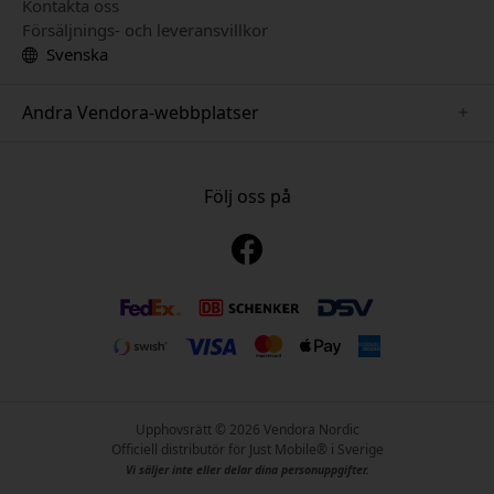
Kontakta oss
Försäljnings- och leveransvillkor
Svenska
Andra Vendora-webbplatser
www.playshifu.se
www.keybudz.se
Följ oss på
www.nordicsmartlight.se
www.woox.nu
www.clickandgrow.se
Upphovsrätt © 2026 Vendora Nordic
Officiell distributör för Just Mobile® i Sverige
Vi säljer inte eller delar dina personuppgifter.