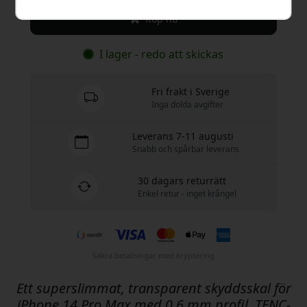
Köp nu
I lager - redo att skickas
Fri frakt i Sverige
Inga dolda avgifter
Leverans 7-11 augusti
Snabb och spårbar leverans
30 dagars returrätt
Enkel retur - inget krångel
Säkra betalningar med kryptering
Ett superslimmat, transparent skyddsskal för
iPhone 14 Pro Max med 0,6 mm profil, TENC-