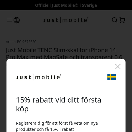
Officiell Just Mobile® i Sverige
Art.nr.: PC-967PSFC
Just Mobile TENC Slim-skal för iPhone 14
Pro Max med MagSafe och transparent 0,6
mm skydd och trådlös laddning - Rensa
🎉 Din rabattkod:
15% rabatt vid ditt första
köp
Registrera dig för att först få veta om nya
Använd denna kod i kassan för att få 15% rabatt.
produkter och få 15% i rabatt