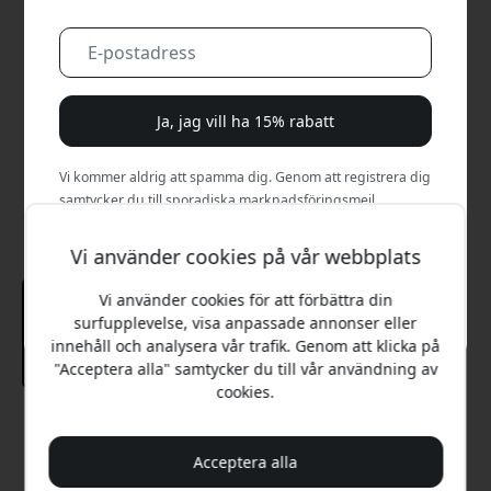
Ja, jag vill ha 15% rabatt
Vi kommer aldrig att spamma dig. Genom att registrera dig
samtycker du till sporadiska marknadsföringsmejl,
utbildningsserier och specialerbjudanden.
Vi använder cookies på vår webbplats
Nej, jag betalar hellre fullt pris.
Vi använder cookies för att förbättra din
surfupplevelse, visa anpassade annonser eller
innehåll och analysera vår trafik. Genom att klicka på
"Acceptera alla" samtycker du till vår användning av
cookies.
Rekommenderat pris
299 SEK
Acceptera alla