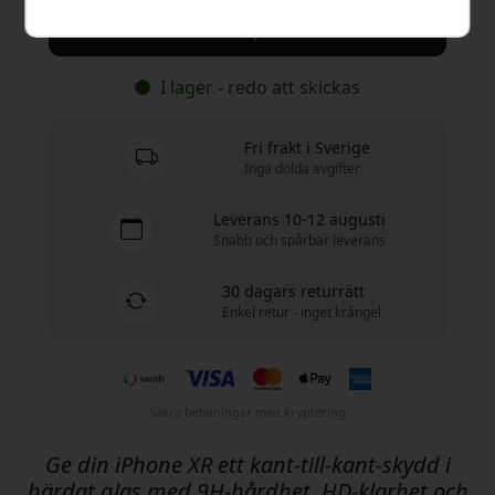
Köp nu
I lager - redo att skickas
Fri frakt i Sverige
Inga dolda avgifter
Leverans 10-12 augusti
Snabb och spårbar leverans
30 dagars returrätt
Enkel retur - inget krångel
Säkra betalningar med kryptering
Ge din iPhone XR ett kant-till-kant-skydd i
härdat glas med 9H-hårdhet, HD-klarhet och