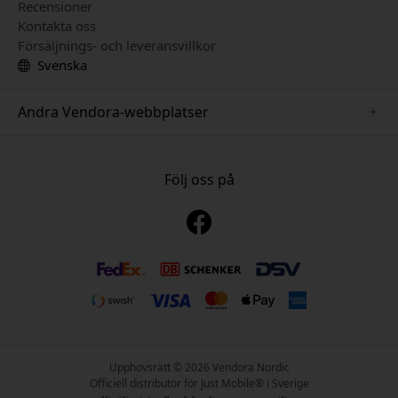
Recensioner
Kontakta oss
Försäljnings- och leveransvillkor
Svenska
Andra Vendora-webbplatser
www.playshifu.se
www.keybudz.se
Följ oss på
www.nordicsmartlight.se
www.woox.nu
www.clickandgrow.se
Upphovsrätt © 2026 Vendora Nordic
Officiell distributör för Just Mobile® i Sverige