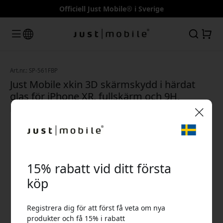
Officiell Just Mobile® i Sverige
Art.nr.: SP-561FBP
Just Mobile xkin 3D skärmskydd i härdat
glas för iPhone XR, fullskärm och 9H,
bulkförpackat för butik
🎉 Din rabattkod:
15% rabatt vid ditt första
köp
Registrera dig för att först få veta om nya
Använd denna kod i kassan för att få 15% rabatt.
produkter och få 15% i rabatt