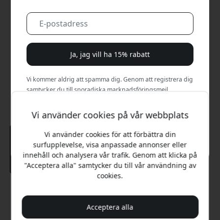
Ja, jag vill ha 15% rabatt
Vi kommer aldrig att spamma dig. Genom att registrera dig
samtycker du till sporadiska marknadsföringsmejl,
utbildningsserier och specialerbjudanden.
Vi använder cookies på vår webbplats
Nej, jag betalar hellre fullt pris.
Vi använder cookies för att förbättra din
surfupplevelse, visa anpassade annonser eller
innehåll och analysera vår trafik. Genom att klicka på
"Acceptera alla" samtycker du till vår användning av
cookies.
Rekommenderat pris
199 SEK
Acceptera alla