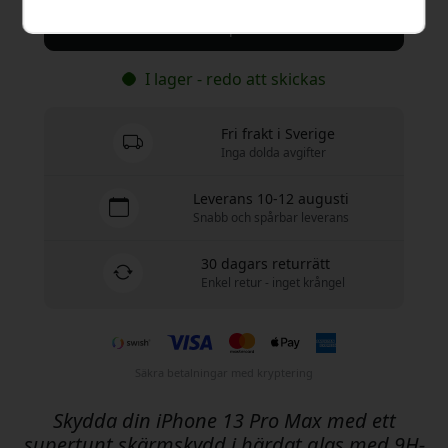
Köp nu
I lager - redo att skickas
Fri frakt i Sverige
Inga dolda avgifter
Leverans 10-12 augusti
Snabb och spårbar leverans
30 dagars returrätt
Enkel retur - inget krångel
Säkra betalningar med kryptering
Skydda din iPhone 13 Pro Max med ett
supertunt skärmskydd i härdat glas med 9H-