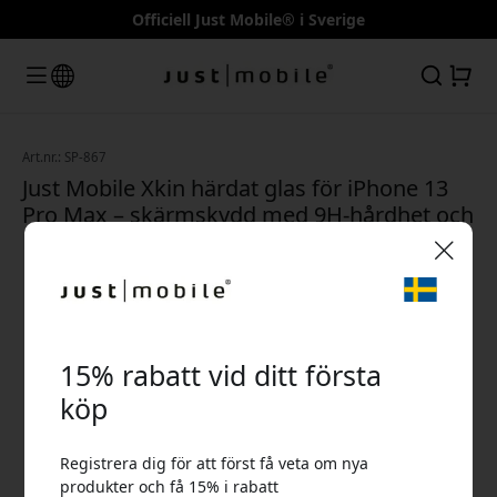
Officiell Just Mobile® i Sverige
Art.nr.: SP-867
Just Mobile Xkin härdat glas för iPhone 13
Pro Max – skärmskydd med 9H-hårdhet och
HD-klarhet i tunn design
🎉 Din rabattkod:
15% rabatt vid ditt första
köp
Registrera dig för att först få veta om nya
Använd denna kod i kassan för att få 15% rabatt.
produkter och få 15% i rabatt