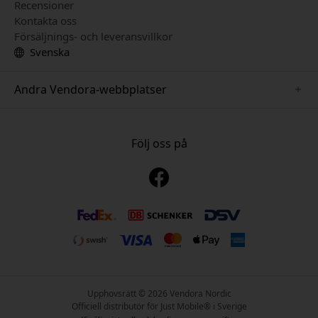
Recensioner
Kontakta oss
Försäljnings- och leveransvillkor
Svenska
Andra Vendora-webbplatser
www.playshifu.se
www.keybudz.se
Följ oss på
www.nordicsmartlight.se
www.woox.nu
www.clickandgrow.se
Upphovsrätt © 2026 Vendora Nordic
Officiell distributör för Just Mobile® i Sverige