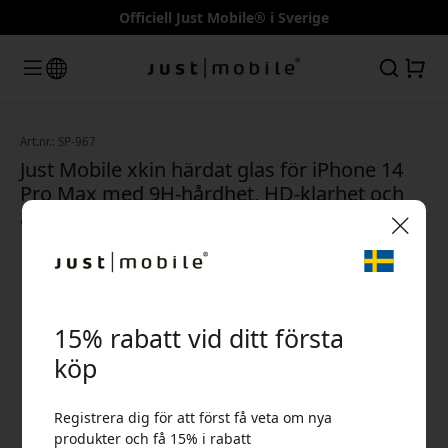
Officiell Just Mobile® i Sverige
Art.nr.: SP-967
Just Mobile xkin härdat glas för iPhone 14
Pro Max med 9H-hårdhet, HD-klarhet och
anti-fingeravtryck
🎉 Din rabattkod:
15% rabatt vid ditt första
köp
Registrera dig för att först få veta om nya
Använd denna kod i kassan för att få 15% rabatt.
produkter och få 15% i rabatt