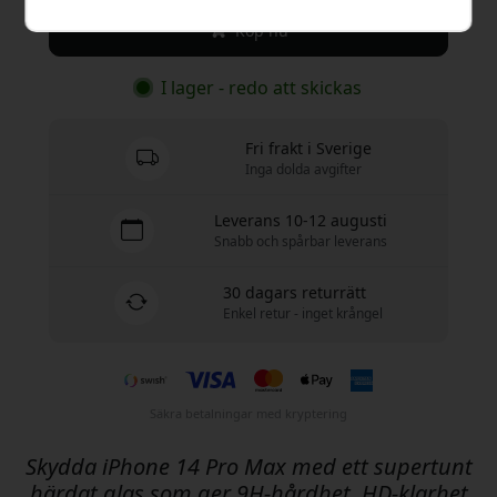
Köp nu
I lager - redo att skickas
Fri frakt i Sverige
Inga dolda avgifter
Leverans 10-12 augusti
Snabb och spårbar leverans
30 dagars returrätt
Enkel retur - inget krångel
Säkra betalningar med kryptering
Skydda iPhone 14 Pro Max med ett supertunt
härdat glas som ger 9H-hårdhet, HD-klarhet