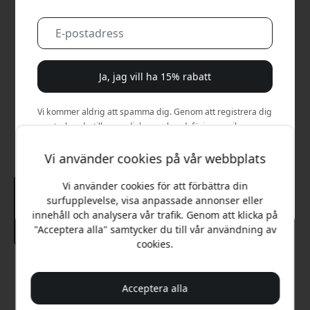
Ja, jag vill ha 15% rabatt
Vi kommer aldrig att spamma dig. Genom att registrera dig
samtycker du till sporadiska marknadsföringsmejl,
utbildningsserier och specialerbjudanden.
Vi använder cookies på vår webbplats
Nej, jag betalar hellre fullt pris.
Vi använder cookies för att förbättra din
surfupplevelse, visa anpassade annonser eller
innehåll och analysera vår trafik. Genom att klicka på
"Acceptera alla" samtycker du till vår användning av
cookies.
Rekommenderat pris
199 SEK
Acceptera alla