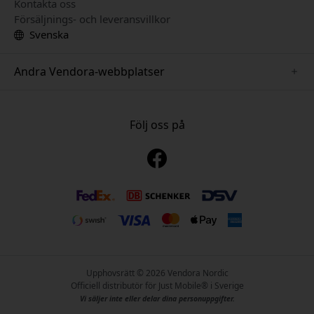
Kontakta oss
Försäljnings- och leveransvillkor
Svenska
Andra Vendora-webbplatser
www.playshifu.se
www.keybudz.se
Följ oss på
www.nordicsmartlight.se
www.woox.nu
www.clickandgrow.se
Upphovsrätt © 2026 Vendora Nordic
Officiell distributör för Just Mobile® i Sverige
Vi säljer inte eller delar dina personuppgifter.