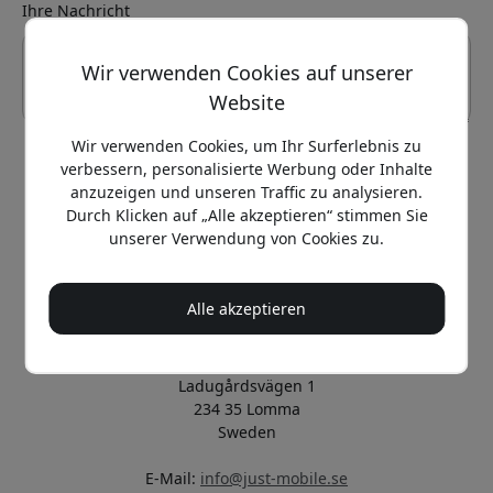
Ihre Nachricht
Wir verwenden Cookies auf unserer
Website
Wir verwenden Cookies, um Ihr Surferlebnis zu
verbessern, personalisierte Werbung oder Inhalte
Senden
anzuzeigen und unseren Traffic zu analysieren.
Durch Klicken auf „Alle akzeptieren“ stimmen Sie
unserer Verwendung von Cookies zu.
Offizielle Just Mobile® in Norden
Betrieben und verwaltet von Vendora Nordic
Alle akzeptieren
Offizieller Distributor von Just Mobile®
Vendora Nordic
Ladugårdsvägen 1
234 35 Lomma
Sweden
E-Mail:
info@just-mobile.se