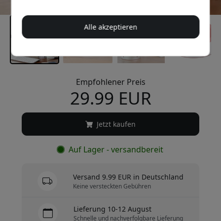
Alle akzeptieren
Empfohlener Preis
29.99 EUR
Jetzt kaufen
Auf Lager - versandbereit
Versand 9.99 EUR in Deutschland
Keine versteckten Gebühren
Lieferung 10-12 August
Schnelle und nachverfolgbare Lieferung