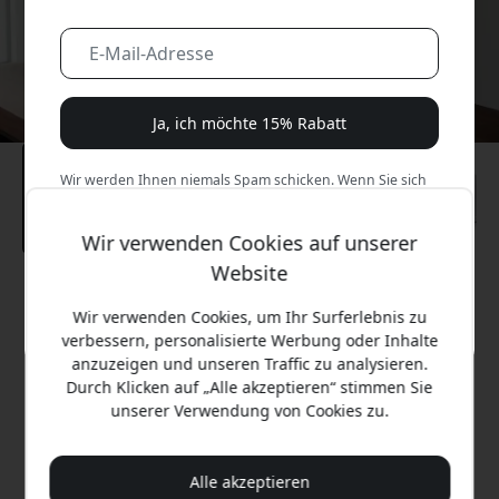
Ja, ich möchte 15% Rabatt
Wir werden Ihnen niemals Spam schicken. Wenn Sie sich
anmelden, stimmen Sie gelegentlichen Marketing-E-Mails,
Bildungsreihen und Sonderangeboten zu.
Wir verwenden Cookies auf unserer
Website
Nein, ich zahle lieber den vollen Preis.
Empfohlener Preis
69.99 EUR
Wir verwenden Cookies, um Ihr Surferlebnis zu
verbessern, personalisierte Werbung oder Inhalte
anzuzeigen und unseren Traffic zu analysieren.
Durch Klicken auf „Alle akzeptieren“ stimmen Sie
Jetzt kaufen
unserer Verwendung von Cookies zu.
Auf Lager - versandbereit
Alle akzeptieren