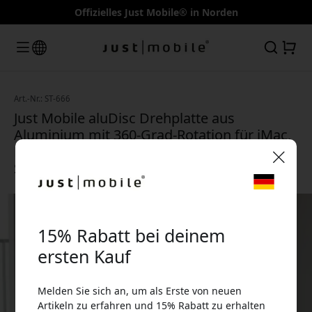
Offizielles Just Mobile® in Norden
Art.-Nr.: ST-666
Just Mobile aluDisc Drehplatte aus
Aluminium mit 360-Grad-Rotation für iMac,
Bildschirme und All-in-One-Computer -
Silber
🎉 Dein Rabattcode:
15% Rabatt bei deinem
ersten Kauf
Melden Sie sich an, um als Erste von neuen
Verwende diesen Code an der Kasse, um 15%
Artikeln zu erfahren und 15% Rabatt zu erhalten
Rabatt zu erhalten.