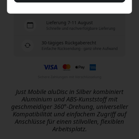
Versand 9.99 EUR in Deutschland
Keine versteckten Gebühren
Lieferung 7-11 August
Schnelle und nachverfolgbare Lieferung
30-tägiges Rückgaberecht
Einfache Rücksendung - ganz ohne Aufwand
Sichere Zahlungen mit Verschlüsselung
Just Mobile aluDisc in Silber kombiniert
Aluminium und ABS-Kunststoff mit
geschmeidiger 360°-Drehung, universeller
Kompatibilität und einfachem Zugriff auf
Anschlüsse für einen stilvollen, flexiblen
Arbeitsplatz.