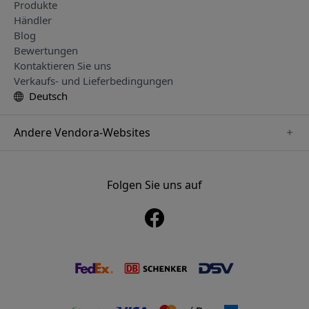
Produkte
Händler
Blog
Bewertungen
Kontaktieren Sie uns
Verkaufs- und Lieferbedingungen
Deutsch
Andere Vendora-Websites
www.playshifu.se
www.keybudz.se
Folgen Sie uns auf
www.nordicsmartlight.se
www.woox.nu
www.clickandgrow.se