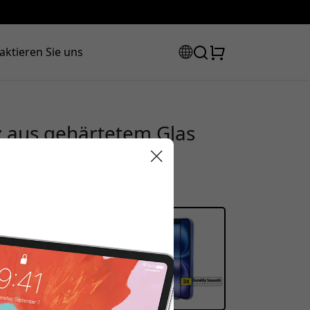
aktieren Sie uns
tz aus gehärtetem Glas
nti-Fingerprint-
set - Klar
Rabattcode:
 der Kasse, um 15% Rabatt zu