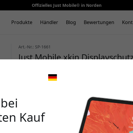
Offizielles Just Mobile® in Norden
Produkte
Händler
Blog
Bewertungen
Kont
Art.-Nr.: SP-1661
Just Mobile xkin Displayschu
für iPhone 16, ultraklar, mit A
Beschichtung und Installations
🎉 Dein 
 bei
ten Kauf
Verwende diesen Code an