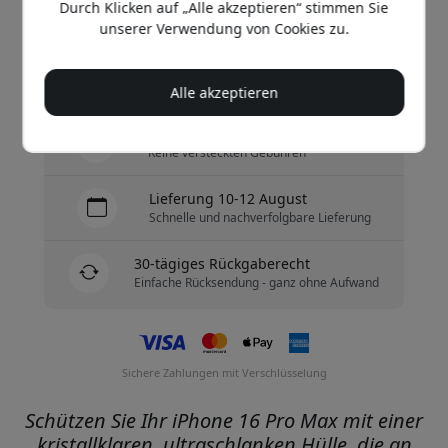
Durch Klicken auf „Alle akzeptieren“ stimmen Sie
Jetzt kaufen
unserer Verwendung von Cookies zu.
Auf Lager - versandbereit
Alle akzeptieren
Versand 9.99 EUR in Deutschland
Keine versteckten Gebühren
Lieferung 10-12 August
Schnelle und nachverfolgbare Lieferung
30-tägiges Rückgaberecht
Einfache Rücksendung - ganz ohne Aufwand
Sichere Zahlungen mit Verschlüsselung
Schützen Sie Ihr iPhone 16 Pro Max mit einer
kristallklaren, ultraschlanken Hülle, die an