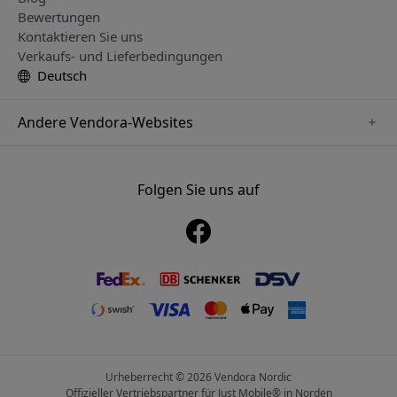
Bewertungen
Kontaktieren Sie uns
Verkaufs- und Lieferbedingungen
Deutsch
Andere Vendora-Websites
www.playshifu.se
www.keybudz.se
Folgen Sie uns auf
www.nordicsmartlight.se
www.woox.nu
www.clickandgrow.se
Urheberrecht © 2026 Vendora Nordic
Offizieller Vertriebspartner für Just Mobile® in Norden