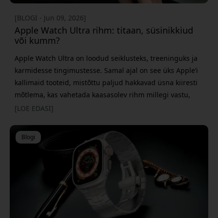
[BLOGI - Jun 09, 2026]
Apple Watch Ultra rihm: titaan, süsinikkiud
või kumm?
Apple Watch Ultra on loodud seiklusteks, treeninguks ja
karmidesse tingimustesse. Samal ajal on see üks Apple’i
kallimaid tooteid, mistõttu paljud hakkavad üsna kiiresti
mõtlema, kas vahetada kaasasolev rihm millegi vastu,
mis tundub luksuslikum. Aga milline materjal valida?
[LOE EDASI]
Titaanil, süsinikkiul ja kummil on kõigil oma tugevused
ning need sobivad eri tüüpi kasutajatele. Siin käime
Blogi
erinevused läbi, et sul oleks lihtsam leida rihm,