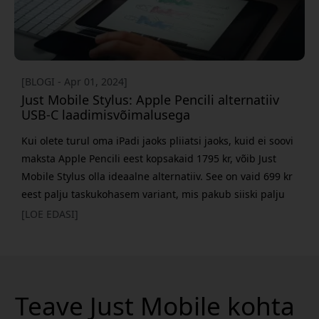
[BLOGI - Apr 01, 2024]
Just Mobile Stylus: Apple Pencili alternatiiv
USB-C laadimisvõimalusega
Kui olete turul oma iPadi jaoks pliiatsi jaoks, kuid ei soovi
maksta Apple Pencili eest kopsakaid 1795 kr, võib Just
Mobile Stylus olla ideaalne alternatiiv. See on vaid 699 kr
eest palju taskukohasem variant, mis pakub siiski palju
funktsioone, mida ootaksite kvaliteetselt pliiatsilt. Just
[LOE EDASI]
Mobile Stylus'i üks silmapaistvamaid omadusi on selle
USB-C laadimisvõime. Erinevalt Apple Pencilist, mis vajab
uuemate iPadi jaoks Lightning-pistikut või spetsiaalset
adapterit, saab Just Mobile Stylus'i
Teave Just Mobile kohta