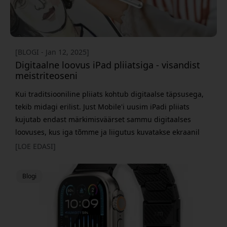
[BLOGI - Jan 12, 2025]
Digitaalne loovus iPad pliiatsiga - visandist
meistriteoseni
Kui traditsiooniline pliiats kohtub digitaalse täpsusega,
tekib midagi erilist. Just Mobile'i uusim iPadi pliiats
kujutab endast märkimisväärset sammu digitaalses
loovuses, kus iga tõmme ja liigutus kuvatakse ekraanil
üllatava täpsusega. 1,5 millimeetri suuruse täppisotsaga
[LOE EDASI]
pakub pliiats loomulikku tunnet, mis meenutab
traditsioonilist kirjutamist. Survetundlikkus võimaldab
Blogi
luua kõike alates peentest, õrnadest joontest kuni j&ot