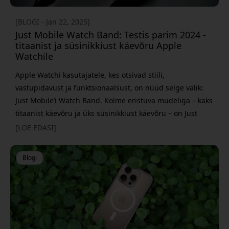
[BLOGI - Jan 22, 2025]
Just Mobile Watch Band: Testis parim 2024 -
titaanist ja süsinikkiust käevõru Apple
Watchile
Apple Watchi kasutajatele, kes otsivad stiili,
vastupidavust ja funktsionaalsust, on nüüd selge valik:
Just Mobile’i Watch Band. Kolme eristuva mudeliga – kaks
titaanist käevõru ja üks süsinikkiust käevõru – on Just
Mobile end tõestanud premium-kellarihmade juhtiva
[LOE EDASI]
tegijana. MacWorldi 2024. aasta testis nimetati Just
Mobile’i rihmad parimaks, ja on lihtne mõista, miks.
Blogi
Vaatame neid rihmu ja nende ainulaadseid omadu