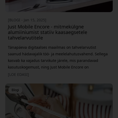
[BLOGI - Jan 15, 2025]
Just Mobile Encore - mitmekülgne
alumiiniumist statiiv kaasaegsetele
tahvelarvutitele
Tänapäeva digitaalses maailmas on tahvelarvutist
saanud hädavajalik töö- ja meelelahutusvahend. Sellega
kasvab ka vajadus tarvikute järele, mis parandavad
kasutuskogemust, ning Just Mobile Encore on
läbimõeldud lahendus kõigile, kes otsivad oma iPadile või
[LOE EDASI]
tahvelarvutile kvaliteetset alust. Konstruktsioon ja disain
Just Mobile Encore paistab silma oma hoolikalt
Blogi
läbimõeldud alumiiniumkonstruktsiooniga. Minimalistlik
disain, mill