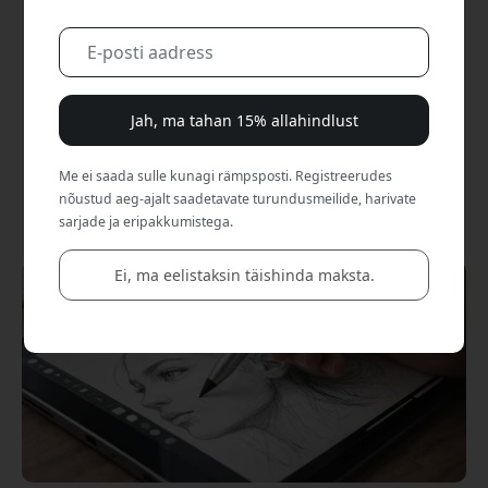
[BLOGI - Jul 03, 2026]
Paremad mobiilipildid: nii saad teravaid ja
stabiilseid fotosid
Jah, ma tahan 15% allahindlust
Me ei saada sulle kunagi rämpsposti. Registreerudes
nõustud aeg-ajalt saadetavate turundusmeilide, harivate
[LOE EDASI]
sarjade ja eripakkumistega.
Ei, ma eelistaksin täishinda maksta.
Blogi