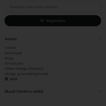
Registreeru
Avasta
Tooted
Jaemüüjad
Blogi
Arvustused
Võtke meiega ühendust
Müügi- ja tarnetingimused
Eesti
Muud Vendora saidid
www.playshifu.se
www.keybudz.se