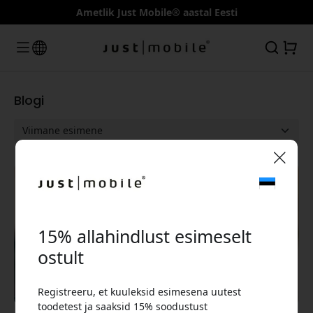
Ametlik Just Mobile® aastal Eesti
Blogi
🎉 Sinu sooduskood:
Blogi
15% allahindlust esimeselt
ostult
Registreeru, et kuuleksid esimesena uutest
Kasuta seda koodi kassas, et saada 15%
toodetest ja saaksid 15% soodustust
allahindlust.