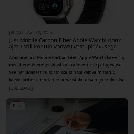
[BLOGI - Apr 02, 2024]
Just Mobile Carbon Fiber Apple Watchi rihm:
ajatu stiil kohtub võrratu vastupidavusega
Avastage Just Mobile Carbon Fiber Apple Watchi käevõru,
mis ühendab endas täiuslikult rafineerituse ja tugevuse.
See haruldasest 1K süsinikkiust hoolikalt valmistatud
käekellarihm ühendab minimalistliku disaini ja erakordse
vastupidavuse, muutes selle Apple Watchi jaoks parimaks
[LOE EDASI]
aksessuaariks. Just Mobile Carbon Fiber Watch Band'ile
on omane esmaklassiline konstruktsioon, mis tagab nii
Blogi
stiili kui ka funktsionaalsuse. Haruldane 1K süsinikkiust
materjal ei paku mitte ainult peent välimust, vaid