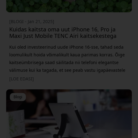
[BLOGI - Jan 21, 2025]
Kuidas kaitsta oma uut iPhone 16, Pro ja
Maxi Just Mobile TENC Airi kaitsekestega
Kui oled investeerinud uude iPhone 16-sse, tahad seda
loomulikult hoida võimalikult kaua parimas korras. Õige
kaitseümbrisega saad säilitada nii telefoni elegantse
välimuse kui ka tagada, et see peab vastu igapäevastele
väljakutsetele. TENC Air kaitseümbris pakub seda
[LOE EDASI]
tasakaalu vormi ja funktsiooni vahel. Tõhus kaitse kohtub
viimistletud disainiga TENC Air paistab silma
Blogi
läbimõeldud ja lööke pehmendava konstruktsiooniga. St