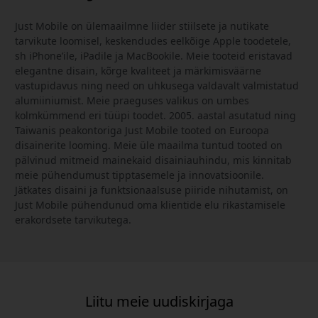
Just Mobile on ülemaailmne liider stiilsete ja nutikate
tarvikute loomisel, keskendudes eelkõige Apple toodetele,
sh iPhone’ile, iPadile ja MacBookile. Meie tooteid eristavad
elegantne disain, kõrge kvaliteet ja märkimisväärne
vastupidavus ning need on uhkusega valdavalt valmistatud
alumiiniumist. Meie praeguses valikus on umbes
kolmkümmend eri tüüpi toodet. 2005. aastal asutatud ning
Taiwanis peakontoriga Just Mobile tooted on Euroopa
disainerite looming. Meie üle maailma tuntud tooted on
pälvinud mitmeid mainekaid disainiauhindu, mis kinnitab
meie pühendumust tipptasemele ja innovatsioonile.
Jätkates disaini ja funktsionaalsuse piiride nihutamist, on
Just Mobile pühendunud oma klientide elu rikastamisele
erakordsete tarvikutega.
Liitu meie uudiskirjaga