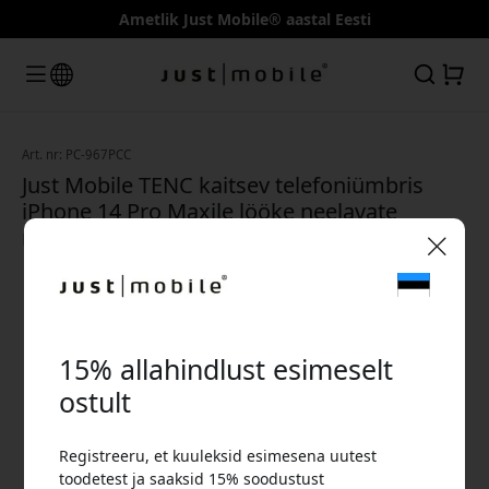
Ametlik Just Mobile® aastal Eesti
Art. nr: PC-967PCC
Just Mobile TENC kaitsev telefoniümbris
iPhone 14 Pro Maxile lööke neelavate
nurkade ja juhtmevaba laadimisega - Selge
🎉 Sinu sooduskood:
15% allahindlust esimeselt
ostult
Registreeru, et kuuleksid esimesena uutest
Kasuta seda koodi kassas, et saada 15%
toodetest ja saaksid 15% soodustust
allahindlust.