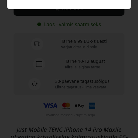
Osta nüüd
Laos - valmis saatmiseks
Tarne 9.99 EUR-s Eesti
Varjatud tasusid pole
Tarne 10-12 august
Kiire ja jälgitav tarne
30-päevane tagastusõigus
Lihtne tagastus - ilma vaevata
Turvalised maksed krüptimisega
Just Mobile TENC iPhone 14 Pro Maxile
ühendab kristallselge kriimustuskindla PC-