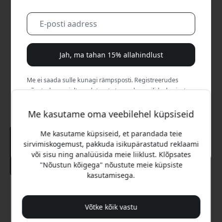
Jah, ma tahan 15% allahindlust
Me ei saada sulle kunagi rämpsposti. Registreerudes
nõustud aeg-ajalt saadetavate turundusmeilide, harivate
sarjade ja eripakkumistega.
Me kasutame oma veebilehel küpsiseid
Ei, ma eelistaksin täishinda maksta.
Me kasutame küpsiseid, et parandada teie
sirvimiskogemust, pakkuda isikupärastatud reklaami
või sisu ning analüüsida meie liiklust. Klõpsates
"Nõustun kõigega" nõustute meie küpsiste
kasutamisega.
Soovitatav hind
29.99 EUR
Võtke kõik vastu