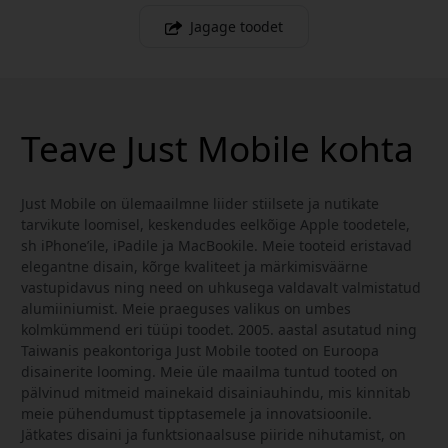
Jagage toodet
Teave Just Mobile kohta
Just Mobile on ülemaailmne liider stiilsete ja nutikate
tarvikute loomisel, keskendudes eelkõige Apple toodetele,
sh iPhone’ile, iPadile ja MacBookile. Meie tooteid eristavad
elegantne disain, kõrge kvaliteet ja märkimisväärne
vastupidavus ning need on uhkusega valdavalt valmistatud
alumiiniumist. Meie praeguses valikus on umbes
kolmkümmend eri tüüpi toodet. 2005. aastal asutatud ning
Taiwanis peakontoriga Just Mobile tooted on Euroopa
disainerite looming. Meie üle maailma tuntud tooted on
pälvinud mitmeid mainekaid disainiauhindu, mis kinnitab
meie pühendumust tipptasemele ja innovatsioonile.
Jätkates disaini ja funktsionaalsuse piiride nihutamist, on