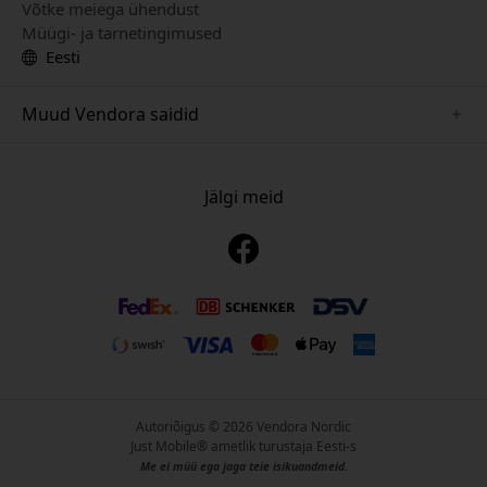
Võtke meiega ühendust
Müügi- ja tarnetingimused
Eesti
Muud Vendora saidid
www.playshifu.se
www.keybudz.se
Jälgi meid
www.nordicsmartlight.se
www.woox.nu
www.clickandgrow.se
Autoriõigus © 2026 Vendora Nordic
Just Mobile® ametlik turustaja Eesti-s
Me ei müü ega jaga teie isikuandmeid.