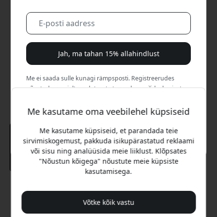
Jah, ma tahan 15% allahindlust
Me ei saada sulle kunagi rämpsposti. Registreerudes
nõustud aeg-ajalt saadetavate turundusmeilide, harivate
sarjade ja eripakkumistega.
Me kasutame oma veebilehel küpsiseid
Ei, ma eelistaksin täishinda maksta.
Me kasutame küpsiseid, et parandada teie
sirvimiskogemust, pakkuda isikupärastatud reklaami
või sisu ning analüüsida meie liiklust. Klõpsates
"Nõustun kõigega" nõustute meie küpsiste
kasutamisega.
Soovitatav hind
29.99 EUR
Võtke kõik vastu