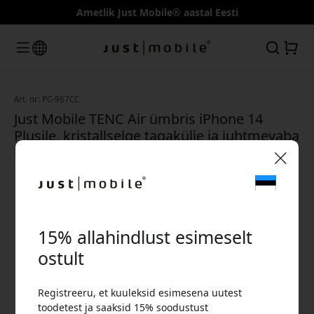
Ametlik Just Mobile® aastal Eesti
Art. nr: PC-967CC
Just Mobile TENC Air ümbris iPhone 14
Plusile, kristallselge tagakülje ja juhtmevaba
laadimise toega - Kristallselge
🎉 Sinu sooduskood:
15% allahindlust esimeselt
ostult
Registreeru, et kuuleksid esimesena uutest
Kasuta seda koodi kassas, et saada 15%
toodetest ja saaksid 15% soodustust
allahindlust.