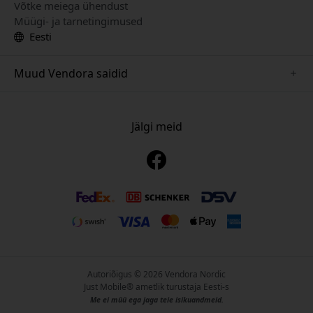
Võtke meiega ühendust
Müügi- ja tarnetingimused
Eesti
Muud Vendora saidid
www.playshifu.se
www.keybudz.se
Jälgi meid
www.nordicsmartlight.se
www.woox.nu
www.clickandgrow.se
Autoriõigus © 2026 Vendora Nordic
Just Mobile® ametlik turustaja Eesti-s
Me ei müü ega jaga teie isikuandmeid.