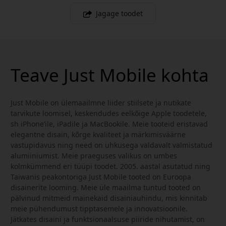
Jagage toodet
Teave Just Mobile kohta
Just Mobile on ülemaailmne liider stiilsete ja nutikate
tarvikute loomisel, keskendudes eelkõige Apple toodetele,
sh iPhone’ile, iPadile ja MacBookile. Meie tooteid eristavad
elegantne disain, kõrge kvaliteet ja märkimisväärne
vastupidavus ning need on uhkusega valdavalt valmistatud
alumiiniumist. Meie praeguses valikus on umbes
kolmkümmend eri tüüpi toodet. 2005. aastal asutatud ning
Taiwanis peakontoriga Just Mobile tooted on Euroopa
disainerite looming. Meie üle maailma tuntud tooted on
pälvinud mitmeid mainekaid disainiauhindu, mis kinnitab
meie pühendumust tipptasemele ja innovatsioonile.
Jätkates disaini ja funktsionaalsuse piiride nihutamist, on