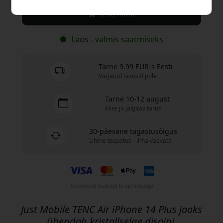
Osta nüüd
Laos - valmis saatmiseks
Tarne 9.99 EUR-s Eesti
Varjatud tasusid pole
Tarne 10-12 august
Kiire ja jälgitav tarne
30-päevane tagastusõigus
Lihtne tagastus - ilma vaevata
Turvalised maksed krüptimisega
Just Mobile TENC Air iPhone 14 Plus jaoks
ühendab kristallselge disaini,