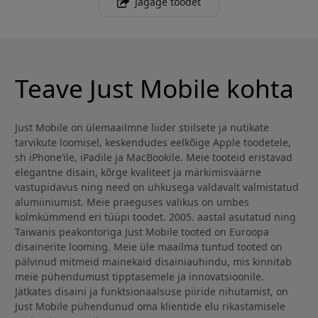
Jagage toodet
Teave Just Mobile kohta
Just Mobile on ülemaailmne liider stiilsete ja nutikate
tarvikute loomisel, keskendudes eelkõige Apple toodetele,
sh iPhone’ile, iPadile ja MacBookile. Meie tooteid eristavad
elegantne disain, kõrge kvaliteet ja märkimisväärne
vastupidavus ning need on uhkusega valdavalt valmistatud
alumiiniumist. Meie praeguses valikus on umbes
kolmkümmend eri tüüpi toodet. 2005. aastal asutatud ning
Taiwanis peakontoriga Just Mobile tooted on Euroopa
disainerite looming. Meie üle maailma tuntud tooted on
pälvinud mitmeid mainekaid disainiauhindu, mis kinnitab
meie pühendumust tipptasemele ja innovatsioonile.
Jätkates disaini ja funktsionaalsuse piiride nihutamist, on
Just Mobile pühendunud oma klientide elu rikastamisele