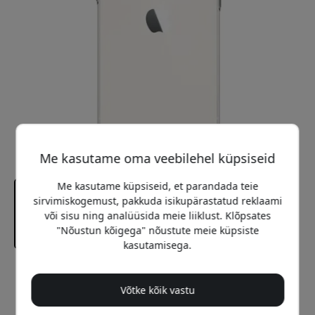
Me kasutame oma veebilehel küpsiseid
Me kasutame küpsiseid, et parandada teie
sirvimiskogemust, pakkuda isikupärastatud reklaami
või sisu ning analüüsida meie liiklust. Klõpsates
"Nõustun kõigega" nõustute meie küpsiste
kasutamisega.
Soovitatav hind
12.99 EUR
Võtke kõik vastu