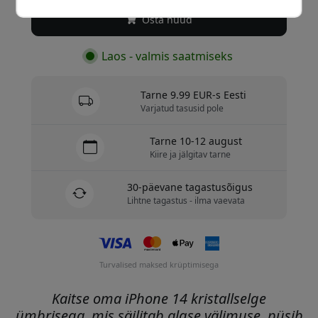
Osta nüüd
Laos - valmis saatmiseks
Tarne 9.99 EUR-s Eesti
Varjatud tasusid pole
Tarne 10-12 august
Kiire ja jälgitav tarne
30-päevane tagastusõigus
Lihtne tagastus - ilma vaevata
Turvalised maksed krüptimisega
Kaitse oma iPhone 14 kristallselge
ümbrisega, mis säilitab algse välimuse, püsib