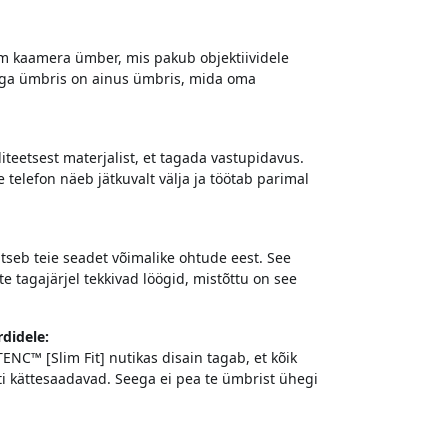
m kaamera ümber, mis pakub objektiividele
iniga ümbris on ainus ümbris, mida oma
iteetsest materjalist, et tagada vastupidavus.
 telefon näeb jätkuvalt välja ja töötab parimal
aitseb teie seadet võimalike ohtude eest. See
 tagajärjel tekkivad löögid, mistõttu on see
didele:
NC™ [Slim Fit] nutikas disain tagab, et kõik
ti kättesaadavad. Seega ei pea te ümbrist ühegi