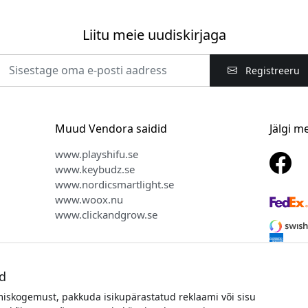
Liitu meie uudiskirjaga
Registreeru
Muud Vendora saidid
Jälgi m
www.playshifu.se
www.keybudz.se
www.nordicsmartlight.se
www.woox.nu
www.clickandgrow.se
d
miskogemust, pakkuda isikupärastatud reklaami või sisu