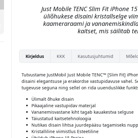
Just Mobile TENC Slim Fit iPhone 
üliõhukese disaini kristallselge v
kaameraraami ja vananemiskindla 
kaitset, mis säilitab t
Kirjeldus
KKK
Kasutusjuhtumid
Mõel
Tutvustame JustMobil Just Mobile TENC™ [Slim Fit] iPhone 
disaini elegantsuse ja erakordse vastupidavuse vahel. S
tugevuse seguna ning sellel on rida uuenduslikke funkts
Ülimalt õhuke disain
Pikaajaline vastupidav materjal
Vananemisvastane kiht tagab kauakestva selguse
Täiustatud kaitsetehnoloogia
Nutikas disain lihtsa juurdepääsu tagamiseks nupp
Kristalliline viimistlus Esteetiline
Ühildub iPhone 15 Pro'ga