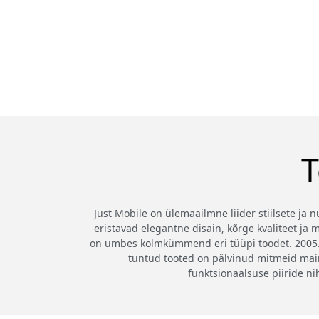
T
Just Mobile on ülemaailmne liider stiilsete ja 
eristavad elegantne disain, kõrge kvaliteet j
on umbes kolmkümmend eri tüüpi toodet. 2005. 
tuntud tooted on pälvinud mitmeid main
funktsionaalsuse piiride n