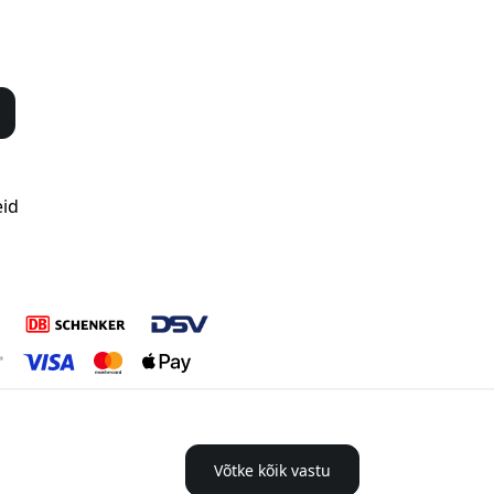
eid
Võtke kõik vastu