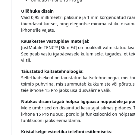
Üliõhuke disain
Vaid 0,95 millimeetri paksune ja 1 mm kõrgendatud raa
täiendavat kaitset, ning elegantse minimalistliku disa
iPhone'ile vajate.
Kauakestev vastupidav materjal:
JustMobile TENC™ [Slim Fit] on hoolikalt valmistatud kval
See peab vastu igapäevasele kulumisele, tagades, et teie
viisil.
Täiustatud kaitsetehnoloogia:
Sellel kaitsekotil on täiustatud kaitsetehnoloogia, mis k
toimib puhvrina, mis summutab kukkumiste või põrutuste
teie iPhone 15 Pro jaoks usaldusväärne valik.
Nutikas disain tagab hõlpsa ligipääsu nuppudele ja por
Meie ümbrised on disainitud kasutajat silmas pidades. TE
iPhone 15 Pro nupud, pordid ja funktsioonid on hõlpsas
funktsiooni jaoks eemaldama.
Kristallselge esteetika telefoni esitlemiseks: