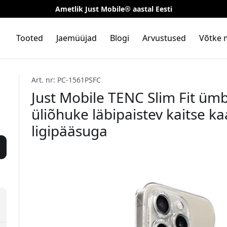
Ametlik Just Mobile® aastal Eesti
Tooted
Jaemüüjad
Blogi
Arvustused
Võtke 
Art. nr: PC-1561PSFC
Just Mobile TENC Slim Fit ümb
üliõhuke läbipaistev kaitse k
ligipääsuga