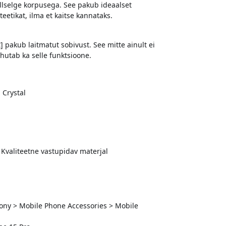
llselge korpusega. See pakub ideaalset
teetikat, ilma et kaitse kannataks.
] pakub laitmatut sobivust. See mitte ainult ei
õhutab ka selle funktsioone.
 Crystal
: Kvaliteetne vastupidav materjal
ony > Mobile Phone Accessories > Mobile