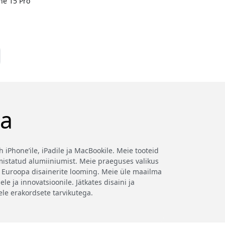
one 15 Pro
ta
 iPhone’ile, iPadile ja MacBookile. Meie tooteid
mistatud alumiiniumist. Meie praeguses valikus
 Euroopa disainerite looming. Meie üle maailma
ja innovatsioonile. Jätkates disaini ja
le erakordsete tarvikutega.