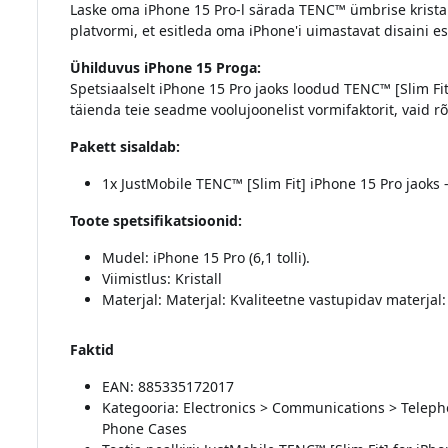
Laske oma iPhone 15 Pro-l särada TENC™ ümbrise krista
platvormi, et esitleda oma iPhone'i uimastavat disaini es
Ühilduvus iPhone 15 Proga:
Spetsiaalselt iPhone 15 Pro jaoks loodud TENC™ [Slim Fit
täienda teie seadme voolujoonelist vormifaktorit, vaid r
Pakett sisaldab:
1x JustMobile TENC™ [Slim Fit] iPhone 15 Pro jaoks -
Toote spetsifikatsioonid:
Mudel: iPhone 15 Pro (6,1 tolli).
Viimistlus: Kristall
Materjal: Materjal: Kvaliteetne vastupidav materjal
Faktid
EAN: 885335172017
Kategooria: Electronics > Communications > Teleph
Phone Cases