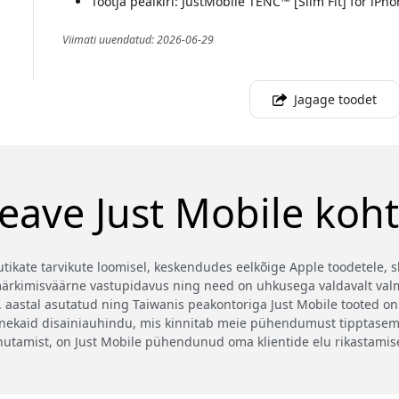
Tootja pealkiri: JustMobile TENC™ [Slim Fit] for iPh
Viimati uuendatud: 2026-06-29
Jagage toodet
eave Just Mobile koh
nutikate tarvikute loomisel, keskendudes eelkõige Apple toodetele, sh
a märkimisväärne vastupidavus ning need on uhkusega valdavalt val
aastal asutatud ning Taiwanis peakontoriga Just Mobile tooted on
ekaid disainiauhindu, mis kinnitab meie pühendumust tipptasemele 
ihutamist, on Just Mobile pühendunud oma klientide elu rikastamise