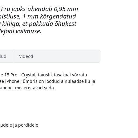
15 Pro jaoks ühendab 0,95 mm
iimistluse, 1 mm kõrgendatud
kihiga, et pakkuda õhukest
elefoni välimuse.
dud
Videod
15 Pro - Crystal; täiuslik tasakaal võrratu
ee iPhone'i ümbris on loodud ainulaadse ilu ja
ioone, mis eristavad seda.
udele ja pordidele