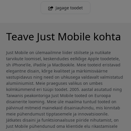
Jagage toodet
Teave Just Mobile kohta
Just Mobile on ülemaailmne liider stiilsete ja nutikate
tarvikute loomisel, keskendudes eelkõige Apple toodetele,
sh iPhone’ile, iPadile ja MacBookile. Meie tooteid eristavad
elegantne disain, kõrge kvaliteet ja märkimisväärne
vastupidavus ning need on uhkusega valdavalt valmistatud
alumiiniumist. Meie praeguses valikus on umbes
kolmkümmend eri tüüpi toodet. 2005. aastal asutatud ning
Taiwanis peakontoriga Just Mobile tooted on Euroopa
disainerite looming. Meie üle maailma tuntud tooted on
pälvinud mitmeid mainekaid disainiauhindu, mis kinnitab
meie pühendumust tipptasemele ja innovatsioonile.
Jätkates disaini ja funktsionaalsuse piiride nihutamist, on
Just Mobile pühendunud oma klientide elu rikastamisele