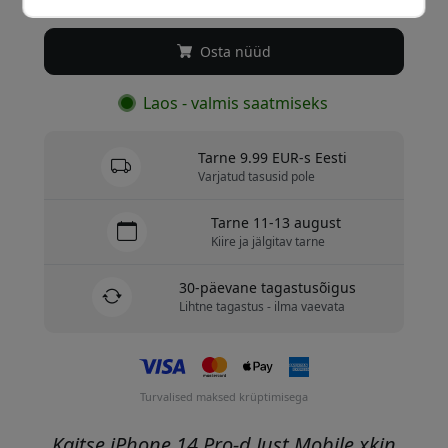
Osta nüüd
Laos - valmis saatmiseks
Tarne 9.99 EUR-s Eesti
Varjatud tasusid pole
Tarne 11-13 august
Kiire ja jälgitav tarne
30-päevane tagastusõigus
Lihtne tagastus - ilma vaevata
Turvalised maksed krüptimisega
Kaitse iPhone 14 Pro-d Just Mobile xkin