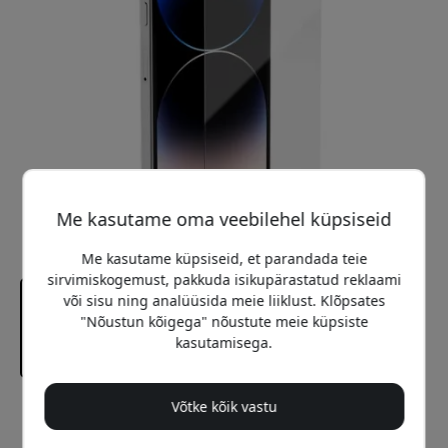
Me kasutame oma veebilehel küpsiseid
Me kasutame küpsiseid, et parandada teie
sirvimiskogemust, pakkuda isikupärastatud reklaami
või sisu ning analüüsida meie liiklust. Klõpsates
"Nõustun kõigega" nõustute meie küpsiste
kasutamisega.
Võtke kõik vastu
Soovitatav hind
19.99 EUR