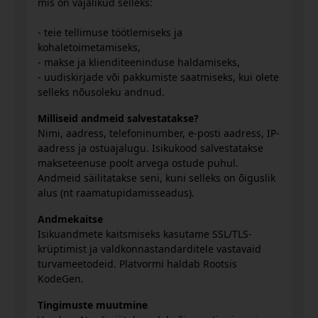
mis on vajalikud selleks:
- teie tellimuse töötlemiseks ja
kohaletoimetamiseks,
- makse ja klienditeeninduse haldamiseks,
- uudiskirjade või pakkumiste saatmiseks, kui olete
selleks nõusoleku andnud.
Milliseid andmeid salvestatakse?
Nimi, aadress, telefoninumber, e-posti aadress, IP-
aadress ja ostuajalugu. Isikukood salvestatakse
makseteenuse poolt arvega ostude puhul.
Andmeid säilitatakse seni, kuni selleks on õiguslik
alus (nt raamatupidamisseadus).
Andmekaitse
Isikuandmete kaitsmiseks kasutame SSL/TLS-
krüptimist ja valdkonnastandarditele vastavaid
turvameetodeid. Platvormi haldab Rootsis
KodeGen.
Tingimuste muutmine