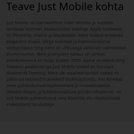
Teave Just Mobile kohta
Just Mobile on ülemaailmne liider stiilsete ja nutikate
tarvikute loomisel, keskendudes eelkõige Apple toodetele,
sh iPhone’ile, iPadile ja MacBookile. Meie tooteid eristavad
elegantne disain, kõrge kvaliteet ja märkimisväärne
vastupidavus ning need on uhkusega valdavalt valmistatud
alumiiniumist. Meie praeguses valikus on umbes
kolmkümmend eri tüüpi toodet. 2005. aastal asutatud ning
Taiwanis peakontoriga Just Mobile tooted on Euroopa
disainerite looming. Meie üle maailma tuntud tooted on
pälvinud mitmeid mainekaid disainiauhindu, mis kinnitab
meie pühendumust tipptasemele ja innovatsioonile.
Jätkates disaini ja funktsionaalsuse piiride nihutamist, on
Just Mobile pühendunud oma klientide elu rikastamisele
erakordsete tarvikutega.