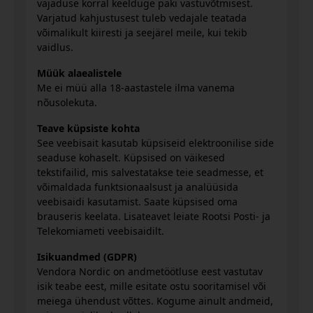
vajaduse korral keelduge paki vastuvõtmisest.
Varjatud kahjustusest tuleb vedajale teatada
võimalikult kiiresti ja seejärel meile, kui tekib
vaidlus.
Müük alaealistele
Me ei müü alla 18-aastastele ilma vanema
nõusolekuta.
Teave küpsiste kohta
See veebisait kasutab küpsiseid elektroonilise side
seaduse kohaselt. Küpsised on väikesed
tekstifailid, mis salvestatakse teie seadmesse, et
võimaldada funktsionaalsust ja analüüsida
veebisaidi kasutamist. Saate küpsised oma
brauseris keelata. Lisateavet leiate Rootsi Posti- ja
Telekomiameti veebisaidilt.
Isikuandmed (GDPR)
Vendora Nordic on andmetöötluse eest vastutav
isik teabe eest, mille esitate ostu sooritamisel või
meiega ühendust võttes. Kogume ainult andmeid,