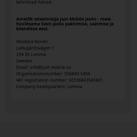
tehnilised häired.
Ametlik edasimüüja Just Mobile jaoks - meie
hoolitseme Eesti jaoks pakkimise, saatmise ja
klienditoe eest.
Vendora Nordic
Ladugårdsvägen 1
234 35 Lomma
Sweden
Email: info@just-mobile.se
Organisationsnumber: 556843-5456
VAT registration number: SE556843545601
Company headquarters: Lomma