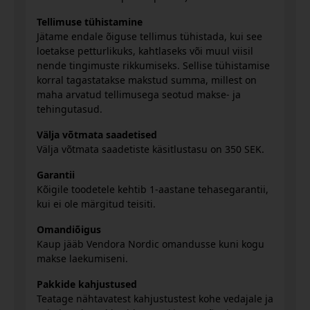
Tellimuse tühistamine
Jätame endale õiguse tellimus tühistada, kui see
loetakse petturlikuks, kahtlaseks või muul viisil
nende tingimuste rikkumiseks. Sellise tühistamise
korral tagastatakse makstud summa, millest on
maha arvatud tellimusega seotud makse- ja
tehingutasud.
Välja võtmata saadetised
Välja võtmata saadetiste käsitlustasu on 350 SEK.
Garantii
Kõigile toodetele kehtib 1-aastane tehasegarantii,
kui ei ole märgitud teisiti.
Omandiõigus
Kaup jääb Vendora Nordic omandusse kuni kogu
makse laekumiseni.
Pakkide kahjustused
Teatage nähtavatest kahjustustest kohe vedajale ja