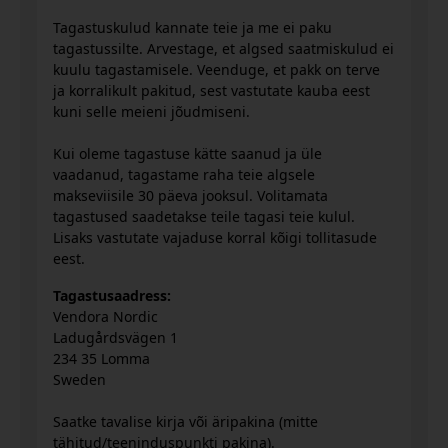
Tagastuskulud kannate teie ja me ei paku
tagastussilte. Arvestage, et algsed saatmiskulud ei
kuulu tagastamisele. Veenduge, et pakk on terve
ja korralikult pakitud, sest vastutate kauba eest
kuni selle meieni jõudmiseni.
Kui oleme tagastuse kätte saanud ja üle
vaadanud, tagastame raha teie algsele
makseviisile 30 päeva jooksul. Volitamata
tagastused saadetakse teile tagasi teie kulul.
Lisaks vastutate vajaduse korral kõigi tollitasude
eest.
Tagastusaadress:
Vendora Nordic
Ladugårdsvägen 1
234 35 Lomma
Sweden
Saatke tavalise kirja või äripakina (mitte
tähitud/teeninduspunkti pakina).