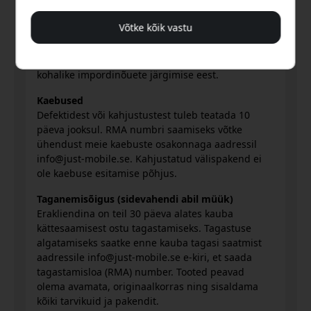
muid tasusid. Need tasud määravad kohalikud
ametiasutused ja nende eest vastutab klient. Me
Võtke kõik vastu
ei kogu ega hüvita neid. Tellimuse esitamisel
väljapoole EL-i kohaletoimetamiseks vastutab
klient kõigi tolliga seotud kulude katmise ja
kohalike impordinõuete järgimise eest.
Kaebused
Defektidest või kahjustustest tuleb teatada 10
päeva jooksul. RMA numbri saamiseks võtke
ühendust meie kaebuste osakonnaga aadressil
info@just-mobile.se. Kahjustatud välispakend ei
ole kaebuse esitamise põhjus.
Taganemisõigus (sidevahendi abil müük)
Erakliendina on teil 30 päeva alates kauba
kättesaamisest ostu tagastamiseks. Tagastuse
algatamiseks saatke enne kauba tagasi saatmist
aadressile info@just-mobile.se e-kiri, et saada
tagastamisloa (RMA) number. Tooted peavad
olema avamata, originaalkorras ning sisaldama
kõiki tarvikuid ja pakendit.