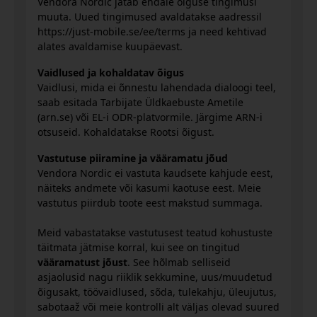
Vendora Nordic jätab endale õiguse tingimusi
muuta. Uued tingimused avaldatakse aadressil
https://just-mobile.se/ee/terms ja need kehtivad
alates avaldamise kuupäevast.
Vaidlused ja kohaldatav õigus
Vaidlusi, mida ei õnnestu lahendada dialoogi teel,
saab esitada Tarbijate Üldkaebuste Ametile
(arn.se) või EL-i ODR-platvormile. Järgime ARN-i
otsuseid. Kohaldatakse Rootsi õigust.
Vastutuse piiramine ja vääramatu jõud
Vendora Nordic ei vastuta kaudsete kahjude eest,
näiteks andmete või kasumi kaotuse eest. Meie
vastutus piirdub toote eest makstud summaga.
Meid vabastatakse vastutusest teatud kohustuste
täitmata jätmise korral, kui see on tingitud
vääramatust jõust
. See hõlmab selliseid
asjaolusid nagu riiklik sekkumine, uus/muudetud
õigusakt, töövaidlused, sõda, tulekahju, üleujutus,
sabotaaž või meie kontrolli alt väljas olevad suured