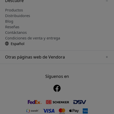
Descubre
Productos
Distribuidores
Blog
Reseñas
Contáctanos
Condiciones de venta y entrega
Español
Otras páginas web de Vendora
www.playshifu.se
www.keybudz.se
Síguenos en
www.nordicsmartlight.se
www.woox.nu
www.clickandgrow.se