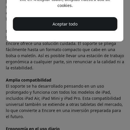
permite distintos ángulos de visión que se adaptan a las
cookies.
necesidades del usuario. Esto hace que el soporte sea
especialmente adecuado para múltiples usos, desde la
lectura digital hasta las videollamadas.
Aceptar todo
La portabilidad se une a la practicidad
Para los usuarios modernos que valoran la movilidad,
Encore ofrece una solución cuidada. El soporte se pliega
fácilmente hasta un formato compacto que cabe en una
bolsa o maletín. Así es posible llevar una estación de trabajo
ergonómica a cualquier parte, sin renunciar a la calidad ni a
la estabilidad.
Amplia compatibilidad
El soporte se ha desarrollado pensando en un uso
prolongado y funciona con todos los modelos de iPad,
incluidos iPad Air, iPad Mini y iPad Pro. Esta compatibilidad
universal también se extiende a otras tabletas del mercado,
lo que convierte a Encore en una inversión preparada para
el futuro.
Ergonomía en el uso diario