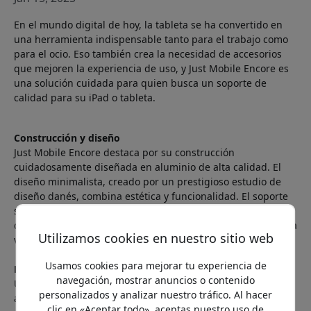
En el mundo digital de hoy, la tableta se ha convertido en
una herramienta indispensable tanto para el trabajo como
para el ocio. Eso también crea la necesidad de accesorios
que mejoren la experiencia de uso, y Just Mobile Encore es
una solución cuidada para quien busca un soporte de
calidad para su iPad o tableta.
Construcción y diseño
Just Mobile Encore destaca por su construcción
cuidadosamente diseñada en aluminio de alta calidad. El
diseño minimalista, creado por un prestigioso estudio de
diseño danés, combina estética y funcionalidad. El soporte
se define por sus líneas limpias y una base circular estable
que ofrece una gran estabilidad sin renunciar a la elegancia
Utilizamos cookies en nuestro sitio web
visual.
Usamos cookies para mejorar tu experiencia de
Flexibilidad en foco
navegación, mostrar anuncios o contenido
Una de las características más destacadas del soporte es su
personalizados y analizar nuestro tráfico. Al hacer
ajuste versátil. El brazo, fabricado en goma resistente,
clic en «Aceptar todo», aceptas nuestro uso de